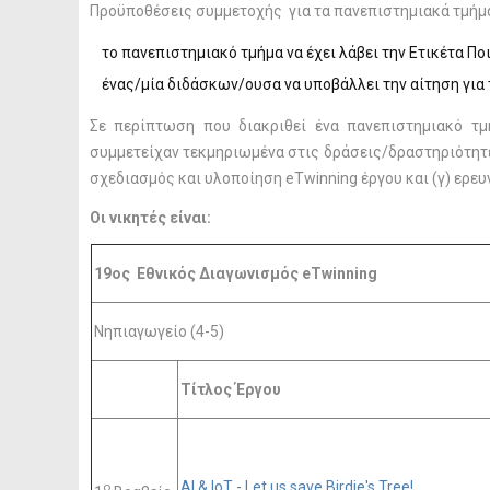
Προϋποθέσεις συμμετοχής για τα πανεπιστημιακά τμήμ
το πανεπιστημιακό τμήμα να έχει λάβει την Ετικέτα Ποι
ένας/μία διδάσκων/ουσα να υποβάλλει την αίτηση για 
Σε περίπτωση που διακριθεί ένα πανεπιστημιακό τμή
συμμετείχαν τεκμηριωμένα στις δράσεις/δραστηριότητες
σχεδιασμός και υλοποίηση eTwinning έργου και (γ) ερε
Οι νικητές είναι:
19ος Εθνικός Διαγωνισμός eTwinning
Νηπιαγωγείο (4-5)
Τίτλος Έργου
AI & IoT - Let us save Birdie's Tree!
ο