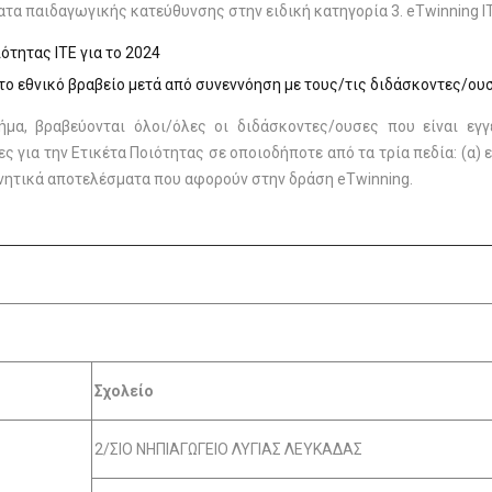
ατα παιδαγωγικής κατεύθυνσης
στην ειδική κατηγορία 3. eTwinning I
ότητας ΙΤΕ για το 2024
το εθνικό βραβείο μετά από συνεννόηση με τους/τις διδάσκοντες/ου
μα, βραβεύονται όλοι/όλες οι διδάσκοντες/ουσες που είναι εγ
 για την Ετικέτα Ποιότητας σε οποιοδήποτε από τα τρία πεδία: (α
υνητικά αποτελέσματα που αφορούν στην δράση eTwinning.
Σχολείο
2/ΣΙΟ ΝΗΠΙΑΓΩΓΕΙΟ ΛΥΓΙΑΣ ΛΕΥΚΑΔΑΣ