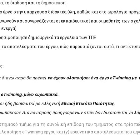
α, τη διάδοση και τη δημοσίευση.
έργο στην υπάρχουσα διδακτέα ύλη, καθώς και στο ωρολόγιο πρόγρ
νούν και συνεργάζονται οι εκπαιδευτικοί και οι μαθητές των σχολείω
 ενεργά).
ρησιμοποίησε δημιουργικά τα εργαλεία των ΤΠΕ.
 τα αποτελέσματα του έργου, πώς παρουσιάζονται αυτά, τι αντίκτυπο
ς:
ν διαγωνισμό θα πρέπει
να έχουν υλοποιήσει ένα έργο eTwinning με 
 eTwinning, μόνο ευρωπαϊκά.
ει ήδη βραβευτεί με ελληνική
Εθνική Ετικέτα Ποιότητας
.
υρωπαϊκούς Διαγωνισμούς προηγούμενων ετών δεν δικαιούνται να λά
στημιακό τμήμα για τη συνολική επίδοση του τμήματος στα τρία πε
υλοποίηση eTwinning έργου και (γ) ερευνητικά αποτελέσματα που αφ