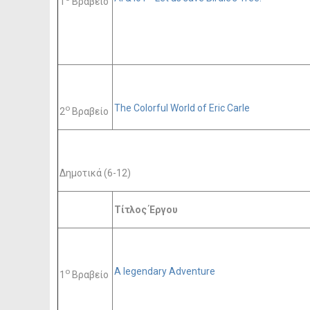
1
Βραβείο
The Colorful World of Eric Carle
ο
2
Βραβείο
Δημοτικά (6-12)
Τίτλος Έργου
A legendary Adventure
ο
1
Βραβείο