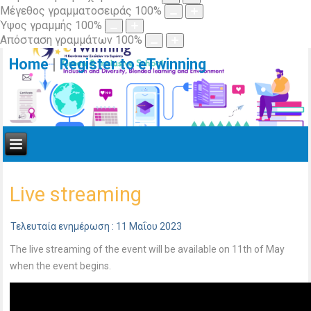
Μέγεθος γραμματοσειράς
100
%
Ύψος γραμμής
100
%
Απόσταση γραμμάτων
100
%
Home
|
Register to eTwinning
Live streaming
Τελευταία ενημέρωση : 11 Μαΐου 2023
The live streaming of the event will be available on 11th of May
when the event begins.