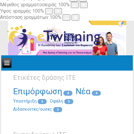
Μέγεθος γραμματοσειράς
100
%
Ύψος γραμμής
100
%
Απόσταση γραμμάτων
100
%
Ετικέτες δράσης ΙΤΕ
Επιμόρφωση
Νέα
4
4
Υποστήριξη
Οφέλη
3
3
Διδάσκοντες/ουσες
3