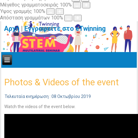
Μέγεθος γραμματοσειράς
100
%
Ύψος γραμμής
100
%
Απόσταση γραμμάτων
100
%
Αρχή
|
Εγγραφείτε στο eTwinning
Photos & Videos of the event
Τελευταία ενημέρωση : 08 Οκτωβρίου 2019
Watch the videos of the event below.