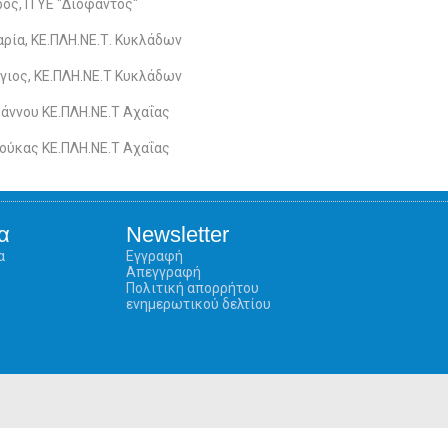
ος, ITYE "Διόφαντος"
ρία, ΚΕ.ΠΛΗ.ΝΕ.Τ. Κυκλάδων
γιος, ΚΕ.ΠΛΗ.ΝΕ.Τ Κυκλάδων
άννου ΚΕ.ΠΛΗ.ΝΕ.Τ Αχαΐας
ούκας ΚΕ.ΠΛΗ.ΝΕ.Τ Αχαΐας
α
Newsletter
α
Εγγραφή
Απεγγραφή
Πολιτική απορρήτου
ενημερωτικού δελτίου