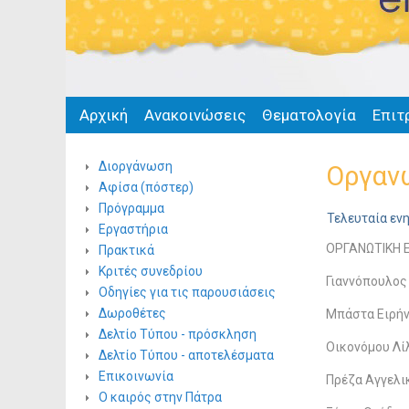
Αρχική
Ανακοινώσεις
Θεματολογία
Επιτ
Διοργάνωση
Οργαν
Αφίσα (πόστερ)
Πρόγραμμα
Τελευταία εν
Εργαστήρια
ΟΡΓΑΝΩΤΙΚΗ 
Πρακτικά
Κριτές συνεδρίου
Γιαννόπουλος
Οδηγίες για τις παρουσιάσεις
Δωροθέτες
Μπάστα Ειρήν
Δελτίο Τύπου - πρόσκληση
Οικονόμου Λί
Δελτίο Τύπου - αποτελέσματα
Επικοινωνία
Πρέζα Αγγελι
Ο καιρός στην Πάτρα