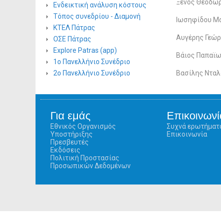
Ξένος Θεόδωρ
Ενδεικτική ανάλυση κόστους
Τόπος συνεδρίου - Διαμονή
Ιωσηφίδου Μα
ΚΤΕΛ Πάτρας
Αυγέρης Γεώρ
ΟΣΕ Πάτρας
Explore Patras (app)
Βάιος Παπαϊω
1ο Πανελλήνιο Συνέδριο
2ο Πανελλήνιο Συνέδριο
Βασίλης Νταλ
Για εμάς
Επικοινωνί
Εθνικός Οργανισμός
Συχνά ερωτήματ
Υποστήριξης
Επικοινωνία
Πρεσβευτές
Εκδόσεις
Πολιτική Προστασίας
Προσωπικών Δεδομένων