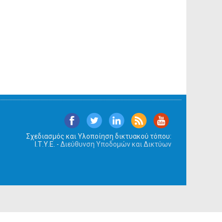
Σχεδιασμός και Υλοποίηση δικτυακού τόπου:
Ι.Τ.Υ.Ε. -
Διεύθυνση Υποδομών και Δικτύων