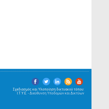
Σχεδιασμός και Υλοποίηση δικτυακού τόπου:
Ι.Τ.Υ.Ε. -
Διεύθυνση Υποδομών και Δικτύων