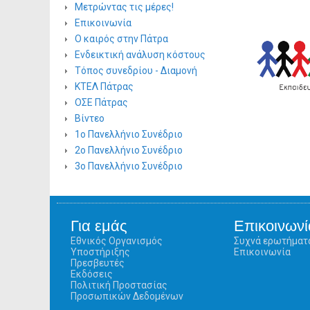
Μετρώντας τις μέρες!
Επικοινωνία
Ο καιρός στην Πάτρα
Ενδεικτική ανάλυση κόστους
Τόπος συνεδρίου - Διαμονή
ΚΤΕΛ Πάτρας
ΟΣΕ Πάτρας
Βίντεο
1ο Πανελλήνιο Συνέδριο
2ο Πανελλήνιο Συνέδριο
3ο Πανελλήνιο Συνέδριο
Για εμάς
Επικοινωνί
Εθνικός Οργανισμός
Συχνά ερωτήματ
Υποστήριξης
Επικοινωνία
Πρεσβευτές
Εκδόσεις
Πολιτική Προστασίας
Προσωπικών Δεδομένων