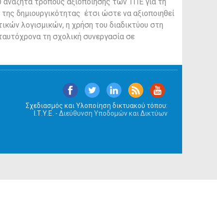
υ αναζητά τρόπους αξιοποίησης των ΤΠΕ για τη
 της δημιουργικότητας έτσι ώστε να αξιοποιηθεί
ικών λογισμικών, η χρήση του διαδικτύου στη
 ταυτόχρονα τη σχολική συνεργασία σε
Σχεδιασμός και Υλοποίηση δικτυακού τόπου:
Ι.Τ.Υ.Ε. -
Διεύθυνση Υποδομών και Δικτύων