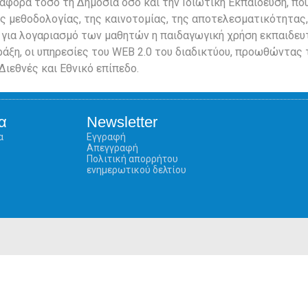
 αφορά τόσο τη Δημόσια όσο και την Ιδιωτική Εκπαίδευση, πο
ς μεθοδολογίας, της καινοτομίας, της αποτελεσματικότητας,
για λογαριασμό των μαθητών η παιδαγωγική χρήση εκπαιδευτ
ράξη, οι υπηρεσίες του WEB 2.0 του διαδικτύου, προωθώντας
Διεθνές και Εθνικό επίπεδο.
α
Newsletter
α
Εγγραφή
Απεγγραφή
Πολιτική απορρήτου
ενημερωτικού δελτίου