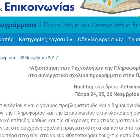
ροπές
Κατηγορίες εργασιών
Οδηγίες εργασιών
Σημα
ημέρωση : 03 Νοεμβρίου 2017
«Αξιοποίηση των Τεχνολογιών της Πληροφορία
στα συνεργατικά σχολικά προγράμματα στην Π/
Hashtag
συνεδρίου:
#
etwinc
Πάτρα 24, 25, 26 Νοεμβρίου
συνεδρίου είναι ο γόνιμος προβληματισμός και ο δημιουργικ
ν της Πληροφορίας και της Επικοινωνίας στην υλοποίηση σ
θνικό επίπεδο, καθώς και τις σύγχρονες πρακτικές για την 
ται στη σύγχρονη σχολική πραγματικότητα και κάτω από τ
διαίτερα στοχεύει στο να ευαισθητοποιήσει τους/τις εκπαι