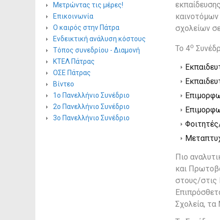
εκπαίδευσης
Μετρώντας τις μέρες!
καινοτόμων 
Επικοινωνία
Ο καιρός στην Πάτρα
σχολείων σε
Ενδεικτική ανάλυση κόστους
ο
Το 4
Συνέδρ
Τόπος συνεδρίου - Διαμονή
ΚΤΕΛ Πάτρας
Εκπαιδευ
ΟΣΕ Πάτρας
Εκπαιδευ
Βίντεο
Επιμορφω
1ο Πανελλήνιο Συνέδριο
2ο Πανελλήνιο Συνέδριο
Επιμορφω
3ο Πανελλήνιο Συνέδριο
Φοιτητές
Μεταπτυχ
Πιο αναλυτι
και Πρωτοβά
στους/στις 
Επιπρόσθετα
Σχολεία, τα