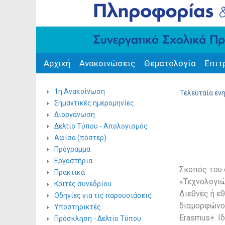
Αρχική
Ανακοινώσεις
Θεματολογία
Επιτ
1η Ανακοίνωση
Τελευταία εν
Σημαντικές ημερομηνίες
Διοργάνωση
Δελτίο Τύπου - Απολογισμός
Αφίσα (πόστερ)
Πρόγραμμα
Εργαστήρια
Σκοπός του 
Πρακτικά
«Τεχνολογιώ
Κριτές συνεδρίου
Διεθνές ή ε
Οδηγίες για τις παρουσιάσεις
διαμορφώνον
Υποστηρικτές
Erasmus+. Ι
Πρόσκληση - Δελτίο Τύπου