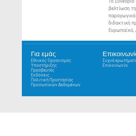
Το Συνέδριο
βελτίωση τη
παραγωγικά 
διδακτική π
Ευρωπαϊκό, 
Για εμάς
Επικοινωνί
Εθνικός Οργανισμός
Συχνά ερωτήματ
Υποστήριξης
Επικοινωνία
Πρεσβευτές
Εκδόσεις
Πολιτική Προστασίας
Προσωπικών Δεδομένων