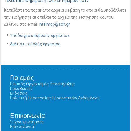
Τελευταία ενημέρωση : 04 Σεπτεμβρίου 2017
Κατεβάστε τα παρακάτω αρχεία με βάση τα οποία θα υποβάλλετε
την εισήγηση και στείλτε τα αρχεία της εισήγησης και του
Δελτίου στο email:
ntzimop@sch.gr
Υπόδειγμα υποβολής εργασιών
Δελτίο υποβολής εργασίας
Για εμάς
Εθνικός Οργανισμός Υποστήριξης
Πρεσβευτές
Εκδόσεις
Πολιτική Προστασίας Προσωπικών Δεδομένων
Επικοινωνία
Συχνά ερωτήματα
Επικοινωνία