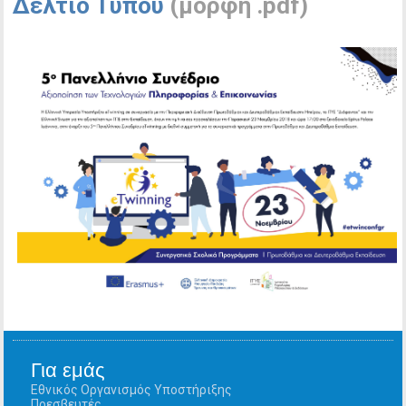
Δελτίο Τύπου
(μορφή .pdf)
Για εμάς
Εθνικός Οργανισμός Υποστήριξης
Πρεσβευτές