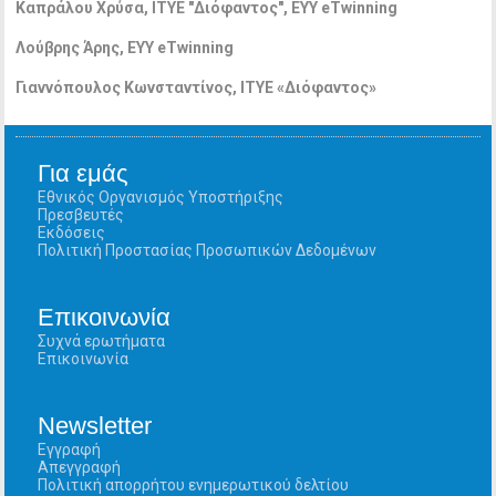
Καπράλου
Χρύσα
, ITYE "
Διόφαντος
",
ΕΥΥ
eTwinning
Λούβρης Άρης,
EYY
eTwinning
Γιαννόπουλος Κωνσταντίνος,
ITYE
«Διόφαντος»
Για εμάς
Εθνικός Οργανισμός Υποστήριξης
Πρεσβευτές
Εκδόσεις
Πολιτική Προστασίας Προσωπικών Δεδομένων
Επικοινωνία
Συχνά ερωτήματα
Επικοινωνία
Newsletter
Εγγραφή
Απεγγραφή
Πολιτική απορρήτου ενημερωτικού δελτίου