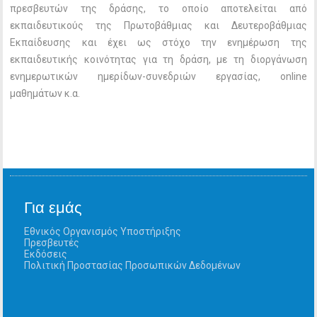
πρεσβευτών της δράσης, το οποίο αποτελείται από
εκπαιδευτικούς της Πρωτοβάθμιας και Δευτεροβάθμιας
Εκπαίδευσης και έχει ως στόχο την ενημέρωση της
εκπαιδευτικής κοινότητας για τη δράση, με τη διοργάνωση
ενημερωτικών ημερίδων-συνεδριών εργασίας, online
μαθημάτων κ.α.
Για εμάς
Εθνικός Οργανισμός Υποστήριξης
Πρεσβευτές
Εκδόσεις
Πολιτική Προστασίας Προσωπικών Δεδομένων