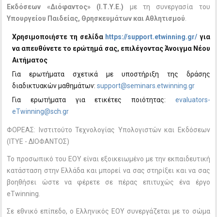
Εκδόσεων «Διόφαντος» (Ι.Τ.Υ.Ε.)
με τη συνεργασία του
Υπουργείου Παιδείας, Θρησκευμάτων και Αθλητισμού
.
Χρησιμοποιήστε τη σελίδα
https://support.etwinning.gr/
για
να απευθύνετε το ερώτημά σας, επιλέγοντας Άνοιγμα Νέου
Αιτήματος
Για ερωτήματα σχετικά με υποστήριξη της δράσης
διαδικτυακών μαθημάτων:
support@seminars.etwinning.gr
Για ερωτήματα για ετικέτες ποιότητας:
evaluators-
eTwinning@sch.gr
ΦΟΡΕΑΣ: Ινστιτούτο Τεχνολογίας Υπολογιστών και Εκδόσεων
(ΙΤΥE - ΔΙΟΦΑΝΤΟΣ)
Το προσωπικό του ΕΟΥ είναι εξοικειωμένο με την εκπαιδευτική
κατάσταση στην Ελλάδα και μπορεί να σας στηρίξει και να σας
βοηθήσει ώστε να φέρετε σε πέρας επιτυχώς ένα έργο
eTwinning.
Σε εθνικό επίπεδο, ο Ελληνικός ΕΟΥ συνεργάζεται με το σώμα