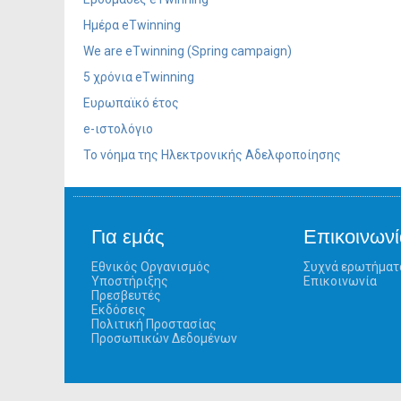
Ημέρα eTwinning
We are eTwinning (Spring campaign)
5 χρόνια eTwinning
Ευρωπαϊκό έτος
e-ιστολόγιο
Το νόημα της Ηλεκτρονικής Αδελφοποίησης
Για εμάς
Επικοινωνί
Εθνικός Οργανισμός
Συχνά ερωτήματ
Υποστήριξης
Επικοινωνία
Πρεσβευτές
Εκδόσεις
Πολιτική Προστασίας
Προσωπικών Δεδομένων