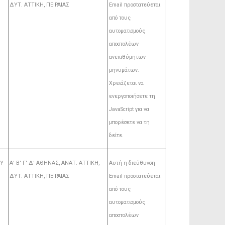
ΔΥΤ. ΑΤΤΙΚΗ, ΠΕΙΡΑΙΑΣ
Email προστατεύεται
από τους
αυτοματισμούς
αποστολέων
ανεπιθύμητων
μηνυμάτων.
Χρειάζεται να
ενεργοποιήσετε τη
JavaScript για να
μπορέσετε να τη
δείτε.
ΟΥ
Α' Β' Γ' Δ' ΑΘΗΝΑΣ, ΑΝΑΤ. AΤΤΙΚΗ,
Αυτή η διεύθυνση
ΔΥΤ. ΑΤΤΙΚΗ, ΠΕΙΡΑΙΑΣ
Email προστατεύεται
από τους
αυτοματισμούς
αποστολέων