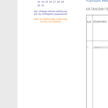
«Ορισμός εθε
ΚΑΤΑΝΟΜΗ Π
Α/Α
ΕΠΩΝΥΜΟ
1
ΖΑΦΕΙΡΟΠ