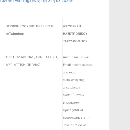
ών «eTwinning» έως την 31η.08.2026»
ΠΕΡΙΟΧΗ ΕΥΘΥΝΗΣ ΠΡΕΣΒΕΥΤΗ
ΔΙΕΥΘΥΝΣΗ
«eTwinning»
ΗΛΕΚΤΡΟΝΙΚΟΥ
ΤΑΧΥΔΡΟΜΕΙΟΥ
Α' Β' Γ' Δ' ΑΘΗΝΑΣ, ΑΝΑΤ. AΤΤΙΚΗ,
Αυτή η διεύθυνση
ΔΥΤ. ΑΤΤΙΚΗ, ΠΕΙΡΑΙΑΣ
Email προστατεύεται
από τους
αυτοματισμούς
αποστολέων
ανεπιθύμητων
μηνυμάτων.
Χρειάζεται να
ενεργοποιήσετε τη
JavaScript για να