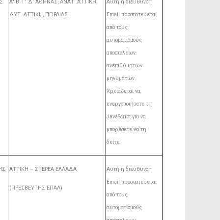
Σ
Α' Β' Γ' Δ' ΑΘΗΝΑΣ, ΑΝΑΤ. AΤΤΙΚΗ,
Αυτή η διεύθυνση
ΔΥΤ. ΑΤΤΙΚΗ, ΠΕΙΡΑΙΑΣ
Email προστατεύεται
από τους
αυτοματισμούς
αποστολέων
ανεπιθύμητων
μηνυμάτων.
Χρειάζεται να
ενεργοποιήσετε τη
JavaScript για να
μπορέσετε να τη
δείτε.
ΗΣ
ΑΤΤΙΚΗ – ΣΤΕΡΕΑ ΕΛΛΑΔΑ
Αυτή η διεύθυνση
Email προστατεύεται
(ΠΡΕΣΒΕΥΤΗΣ ΕΠΑΛ)
από τους
αυτοματισμούς