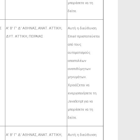
μπορέσετε να τη
δείτε.
Σ
Α' Β' Γ' Δ' ΑΘΗΝΑΣ, ΑΝΑΤ. AΤΤΙΚΗ,
Αυτή η διεύθυνση
ΔΥΤ. ΑΤΤΙΚΗ, ΠΕΙΡΑΙΑΣ
Email προστατεύεται
από τους
αυτοματισμούς
αποστολέων
ανεπιθύμητων
μηνυμάτων.
Χρειάζεται να
ενεργοποιήσετε τη
JavaScript για να
μπορέσετε να τη
δείτε.
Α' Β' Γ' Δ' ΑΘΗΝΑΣ, ΑΝΑΤ. AΤΤΙΚΗ,
Αυτή η διεύθυνση