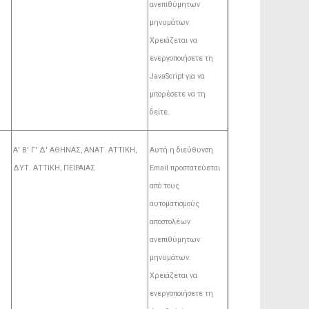
ανεπιθύμητων
μηνυμάτων.
Χρειάζεται να
ενεργοποιήσετε τη
JavaScript για να
μπορέσετε να τη
δείτε.
Α' Β' Γ' Δ' ΑΘΗΝΑΣ, ΑΝΑΤ. AΤΤΙΚΗ,
Αυτή η διεύθυνση
ΔΥΤ. ΑΤΤΙΚΗ, ΠΕΙΡΑΙΑΣ
Email προστατεύεται
από τους
αυτοματισμούς
αποστολέων
ανεπιθύμητων
μηνυμάτων.
Χρειάζεται να
ενεργοποιήσετε τη