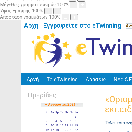
Μέγεθος γραμματοσειράς
100
%
Ύψος γραμμής
100
%
Απόσταση γραμμάτων
100
%
Αρχή
|
Εγγραφείτε στο eTwinning
Αρχή
Το eTwinning
Δράσεις
Νέα & 
Ημερίδες
«Ορισμ
εκπαιδ
Τελευταία ενη