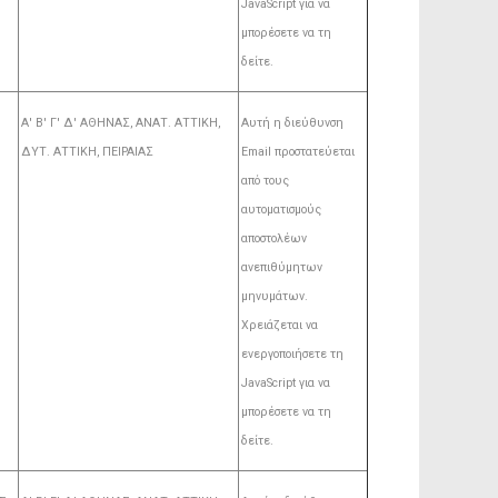
JavaScript για να
μπορέσετε να τη
δείτε.
Α' Β' Γ' Δ' ΑΘΗΝΑΣ, ΑΝΑΤ. AΤΤΙΚΗ,
Αυτή η διεύθυνση
ΔΥΤ. ΑΤΤΙΚΗ, ΠΕΙΡΑΙΑΣ
Email προστατεύεται
από τους
αυτοματισμούς
αποστολέων
ανεπιθύμητων
μηνυμάτων.
Χρειάζεται να
ενεργοποιήσετε τη
JavaScript για να
μπορέσετε να τη
δείτε.