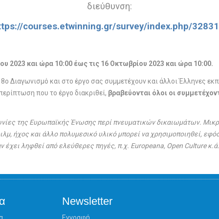
διεύθυνση:
ttps://courses.etwinning.gr/survey/index.php/3283
υ 2023 και ώρα 10:00 έως τις 16 Οκτωβρίου 2023 και ώρα 10:00.
8ο Διαγωνισμό και στο έργο σας συμμετέχουν και άλλοι Έλληνες εκπ
 περίπτωση που το έργο διακριθεί,
βραβεύονται όλοι οι συμμετέχοντ
ωνίες της Ευρωπαϊκής Ένωσης περί πνευματικών δικαιωμάτων. Μικρ
λμ, ήχος και άλλο πολυμεσικό υλικό μπορεί να χρησιμοποιηθεί, εφόσο
 έχει ληφθεί από ελεύθερες πηγές, π.χ. Europeana, Open Culture κ.ά.
α
Newsletter
α
Εγγραφή