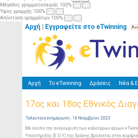
Μέγεθος γραμματοσειράς
100
%
Ύψος γραμμής
100
%
Απόσταση γραμμάτων
100
%
Αρχή
|
Εγγραφείτε στο eTwinning
Αρχή
Το eTwinning
Δράσεις
Νέα & 
17ος και 18ος Εθνικός Δια
Τελευταία ενημέρωση : 16 Νοεμβρίου 2023
Με σκοπό την αναγνώριση των καλύτερων έργων eTwinni
Υποστήριξης (Ε.Ο.Υ) της δράσης βρίσκεται στην ευχάρι