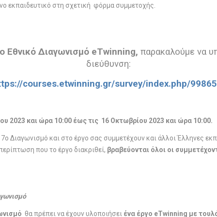
νο εκπαιδευτικό στη σχετική φόρμα συμμετοχής.
ο
Εθνικό Διαγωνισμό eTwinning,
παρακαλούμε να υπ
διεύθυνση:
ttps://courses.etwinning.gr/survey/index.php/9986
υ 2023 και ώρα 10:00 έως τις 16 Οκτωβρίου 2023 και ώρα 10:00.
7o Διαγωνισμό και στο έργο σας συμμετέχουν και άλλοι Έλληνες εκπ
 περίπτωση που το έργο διακριθεί,
βραβεύονται όλοι οι συμμετέχοντ
αγωνισμό
γωνισμό
θα πρέπει να έχουν υλοποιήσει
ένα έργο eTwinning με τουλ