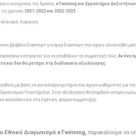
ίσιο ενίσχυσης της δράσης
eTwinning και Εργαστήρια Δεξιοτήτων
 τις χρονιές
2021-2022 και 2022-2023
 ηλικιακή διάκριση.
σσει βραβείο Erasmus+ για έργα Erasmus+ που έχουν υλοποιηθεί μέ
παραπάνω κατηγορίες για να υποβάλουν τη συμμετοχή τους.
Αν ένα έ
α και δεν θα μετέχει στη διαδικασία αξιολόγησης.
ηθούν με βάση τα γενικότερα κριτήρια που έχουν καθοριστεί για την
 Οργανισμού Υποστήριξης. Στην αξιολόγηση θα ληφθούν υπόψη κυρί
νο εκπαιδευτικό στη σχετική φόρμα συμμετοχής.
ο Εθνικό Διαγωνισμό eTwinning,
παρακαλούμε να υπ