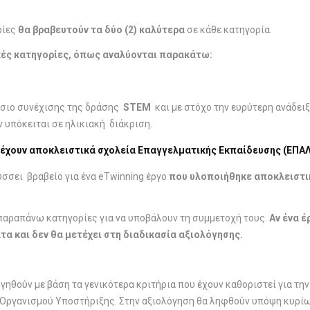
ρίες
θα βραβευτούν τα δύο (2) καλύτερα
σε κάθε κατηγορία.
ικές κατηγορίες, όπως αναλύονται παρακάτω:
ίσιο συνέχισης της δράσης
STEM
και με στόχο την ευρύτερη ανάδει
ν υπόκειται σε ηλικιακή διάκριση.
τέχουν αποκλειστικά σχολεία Επαγγελματικής Εκπαίδευσης (ΕΠΑΛ, 
σει βραβείο για ένα eTwinning έργο
που υλοποιήθηκε αποκλειστι
παραπάνω κατηγορίες για να υποβάλουν τη συμμετοχή τους.
Αν ένα έ
α και δεν θα μετέχει στη διαδικασία αξιολόγησης.
ηθούν με βάση τα γενικότερα κριτήρια που έχουν καθοριστεί για την
 Οργανισμού Υποστήριξης. Στην αξιολόγηση θα ληφθούν υπόψη κυρί