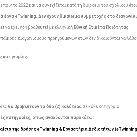
ει πριν το 2022 και να συνεχίζεται κατά τη διάρκεια του σχολικού έτ
ά έργα eTwinning
. Δεν έχουν δικαίωμα συμμετοχής στο διαγωνισμ
ι να έχει ήδη βραβευτεί με ελληνική
Εθνική Ετικέτα Ποιότητας
.
ωπαϊκούς Διαγωνισμούς προηγούμενων ετών δεν δικαιούνται να λάβο
ς κατηγορίες:
ρίες
θα βραβευτούν τα δύο (2) καλύτερα
σε κάθε κατηγορία.
ικές κατηγορίες, όπως αναλύονται παρακάτω:
αίσιο της δράσης eTwinning & Εργαστήρια Δεξιοτήτων (eTwinning 