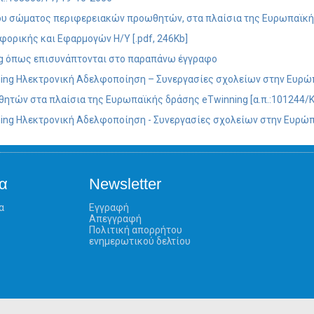
ου σώματος περιφερειακών προωθητών, στα πλαίσια της Ευρωπαϊκής 
ορικής και Εφαρμογών Η/Υ [.pdf, 246Kb]
ing όπως επισυνάπτονται στο παραπάνω έγγραφο
ng Ηλεκτρονική Αδελφοποίηση – Συνεργασίες σχολείων στην Ευρώπη"
ών στα πλαίσια της Ευρωπαϊκής δράσης eTwinning [α.π.:101244/ΚΓ
ng Ηλεκτρονική Αδελφοποίηση - Συνεργασίες σχολείων στην Ευρώπη"
α
Newsletter
α
Εγγραφή
Απεγγραφή
Πολιτική απορρήτου
ενημερωτικού δελτίου