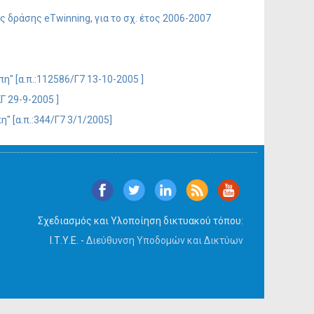
δράσης eTwinning, για το σχ. έτος 2006-2007
 [α.π.:112586/Γ7 13-10-2005 ]
 29-9-2005 ]
 [α.π.:344/Γ7 3/1/2005]
Σχεδιασμός και Υλοποίηση δικτυακού τόπου:
Ι.Τ.Υ.Ε. -
Διεύθυνση Υποδομών και Δικτύων