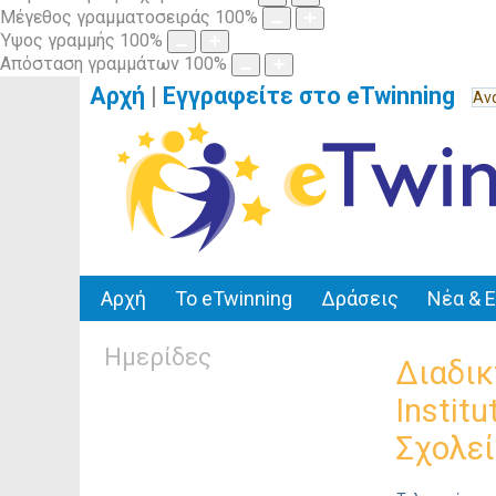
Μέγεθος γραμματοσειράς
100
%
Ύψος γραμμής
100
%
Απόσταση γραμμάτων
100
%
Αρχή
|
Εγγραφείτε στο eTwinning
Αρχή
Το eTwinning
Δράσεις
Νέα & 
Ημερίδες
Διαδικ
Instit
Σχολε