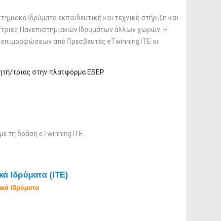
ημιακά Ιδρύματα εκπαιδευτική και τεχνική στήριξη και
ς/τριες Πανεπιστημιακών Ιδρυμάτων άλλων χωρών. Η
 επιμορφώσεων από Πρεσβευτές eTwinning ITE οι
τητή/τριας στην πλατφόρμα ESEP.
με τη δράση eTwinning ITE.