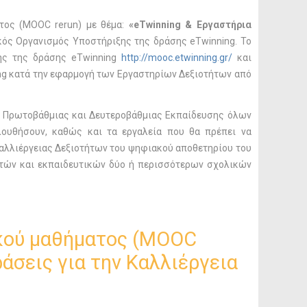
τος (ΜΟΟC rerun) με θέμα:
«eTwinning & Εργαστήρια
ός Οργανισμός Υποστήριξης της δράσης eTwinning. Το
ξης της δράσης eTwinning
http://mooc.etwinning.gr/
και
ng κατά την εφαρμογή των Εργαστηρίων Δεξιοτήτων από
ες Πρωτοβάθμιας και Δευτεροβάθμιας Εκπαίδευσης όλων
ουθήσουν, καθώς και τα εργαλεία που θα πρέπει να
Καλλιέργειας Δεξιοτήτων του ψηφιακού αποθετηρίου του
τών και εκπαιδευτικών δύο ή περισσότερων σχολικών
ακού μαθήματος (MOOC
άσεις για την Καλλιέργεια