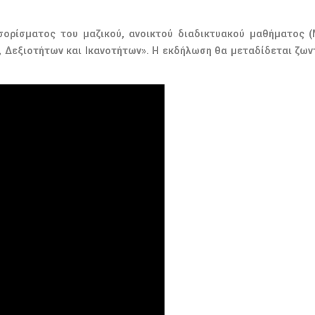
σορίσματος του μαζικού, ανοικτού διαδικτυακού μαθήματος (
ν, Δεξιοτήτων και Ικανοτήτων». Η εκδήλωση θα μεταδίδεται ζω