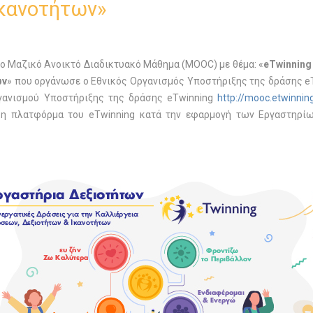
Ικανοτήτων»
1ο Μαζικό Ανοικτό Διαδικτυακό Μάθημα (ΜΟΟC) με θέμα: «
eTwinning
ων
» που οργάνωσε ο Εθνικός Οργανισμός Υποστήριξης της δράσης e
ανισμού Υποστήριξης της δράσης eTwinning
http://mooc.etwinning
 η πλατφόρμα του eTwinning κατά την εφαρμογή των Εργαστηρί