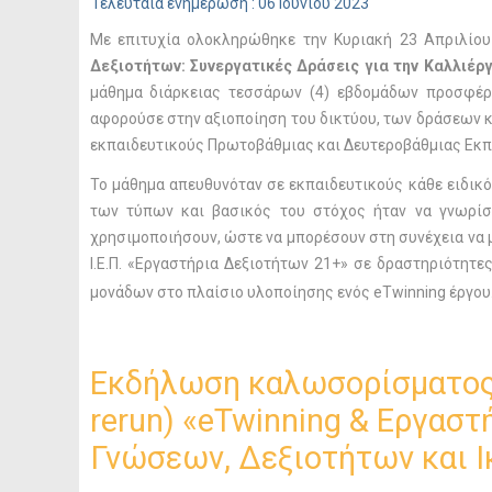
Τελευταία ενημέρωση : 06 Ιουνίου 2023
Με επιτυχία ολοκληρώθηκε την Κυριακή 23 Απριλί
Δεξιοτήτων: Συνεργατικές Δράσεις για την Καλλιέρ
μάθημα διάρκειας τεσσάρων (4) εβδομάδων προσφέρ
αφορούσε στην αξιοποίηση του δικτύου, των δράσεων κ
εκπαιδευτικούς Πρωτοβάθμιας και Δευτεροβάθμιας Εκπα
Το μάθημα απευθυνόταν σε εκπαιδευτικούς κάθε ειδικο
των τύπων και βασικός του στόχος ήταν να γνωρίσ
χρησιμοποιήσουν, ώστε να μπορέσουν στη συνέχεια να
Ι.Ε.Π. «Εργαστήρια Δεξιοτήτων 21+» σε δραστηριότητε
μονάδων στο πλαίσιο υλοποίησης ενός eTwinning έργο
Εκδήλωση καλωσορίσματος 
rerun) «eTwinning & Εργαστ
Γνώσεων, Δεξιοτήτων και 