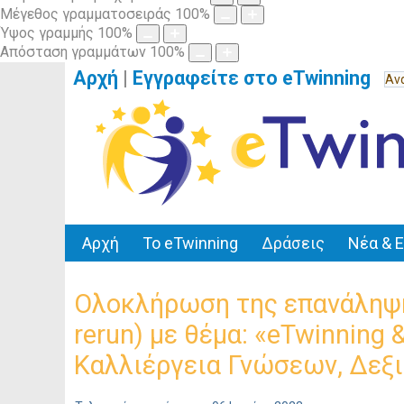
Μέγεθος γραμματοσειράς
100
%
Ύψος γραμμής
100
%
Απόσταση γραμμάτων
100
%
Αρχή
|
Εγγραφείτε στο eTwinning
Αρχή
Το eTwinning
Δράσεις
Νέα & 
Ολοκλήρωση της επανάληψη
rerun) με θέμα: «eTwinning
Καλλιέργεια Γνώσεων, Δεξι