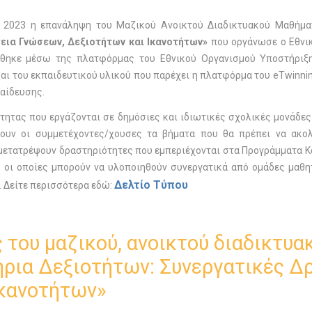
ου 2023 η επανάληψη του Μαζικού Ανοικτού Διαδικτυακού Μαθήμα
γεια Γνώσεων, Δεξιοτήτων και Ικανοτήτων»
που οργάνωσε ο Εθνικ
θηκε μέσω της πλατφόρμας του Εθνικού Οργανισμού Υποστήρι
αι του εκπαιδευτικού υλικού που παρέχει η πλατφόρμα του eTwinni
ίδευσης.
́τητας που εργάζονται σε δημόσιες και ιδιωτικές σχολικές μονάδ
ουν οι συμμετέχοντες/χουσες τα βήματα που θα πρέπει να ακολ
 μετατρέψουν δραστηριότητες που εμπεριέχονται στα Προγράμματα 
ς οι οποίες μπορούν να υλοποιηθούν συνεργατικά από ομάδες μαθη
Δελτίο Τύπου
υ. Δείτε περισσότερα εδώ:
του μαζικού, ανοικτού διαδικτυ
ήρια Δεξιοτήτων: Συνεργατικές Δρ
Ικανοτήτων»