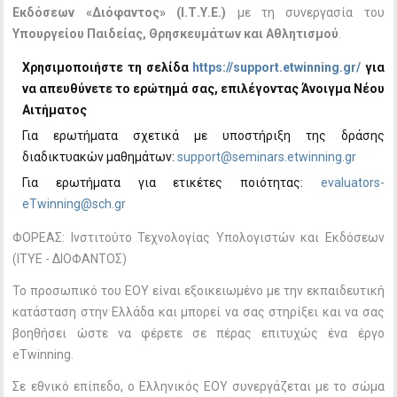
Εκδόσεων «Διόφαντος» (Ι.Τ.Υ.Ε.)
με τη συνεργασία του
Υπουργείου Παιδείας, Θρησκευμάτων και Αθλητισμού
.
Χρησιμοποιήστε τη σελίδα
https://support.etwinning.gr/
για
να απευθύνετε το ερώτημά σας, επιλέγοντας Άνοιγμα Νέου
Αιτήματος
Για ερωτήματα σχετικά με υποστήριξη της δράσης
διαδικτυακών μαθημάτων:
support@seminars.etwinning.gr
Για ερωτήματα για ετικέτες ποιότητας:
evaluators-
eTwinning@sch.gr
ΦΟΡΕΑΣ: Ινστιτούτο Τεχνολογίας Υπολογιστών και Εκδόσεων
(ΙΤΥE - ΔΙΟΦΑΝΤΟΣ)
Το προσωπικό του ΕΟΥ είναι εξοικειωμένο με την εκπαιδευτική
κατάσταση στην Ελλάδα και μπορεί να σας στηρίξει και να σας
βοηθήσει ώστε να φέρετε σε πέρας επιτυχώς ένα έργο
eTwinning.
Σε εθνικό επίπεδο, ο Ελληνικός ΕΟΥ συνεργάζεται με το σώμα