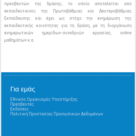
πρεσβευτών της δράσης, το οποίο αποτελείται από
εκπαιδευτικούς της Πρωτοβάθμιας και Δευτεροβάθμιας
Εκπαίδευσης και έχει ως στόχο την ενημέρωση της
εκπαιδευτικής κοινότητας για τη δράση, με τη διοργάνωση
ενημερωτικών ημερίδων-συνεδριών εργασίας, online
μαθημάτων κ.α.
Για εμάς
Εθνικός Οργανισμός Υποστήριξης
Πρεσβευτές
Εκδόσεις
Πολιτική Προστασίας Προσωπικών Δεδομένων