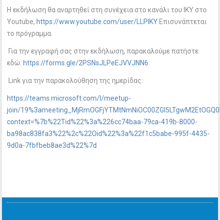
Η εκδήλωση θα αναρτηθεί στη συνέχεια στο κανάλι του ΙΚΥ στο
Youtube,
https://www.youtube.com/user/LLPIKY
Επισυνάπτεται
το πρόγραμμα.
Για την εγγραφή σας στην εκδήλωση, παρακαλούμε πατήστε
εδώ:
https://forms.gle/2PSNsJLPeEJVVJNN6
Link για την παρακολούθηση της ημερίδας:
https://teams.microsoft.com/l/meetup-
join/19%3ameeting_MjRmOGFjYTMtNmNiOC00ZGI5LTgwM2EtOGQ0
context=%7b%22Tid%22%3a%226cc74baa-79ca-419b-8000-
ba98ac838fa3%22%2c%22Oid%22%3a%22f1c5babe-995f-4435-
9d0a-7fbfbeb8ae3d%22%7d