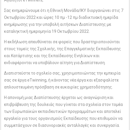
Αγαπητοί eTwinners,
Σας ενημερώνουμε ότι η Εθνική Μονάδα/ΙΚΥ διοργανώνει στις 7
Οκτωβρίου 2022 και ώρες 10 πμ -12 πμ διαδικτυακή ημερίδα
ενημέρωσης για την υποβολή αιτήσεων Διαπίστευσης με
καταληκτική ημερομηνία 19 Οκτωβρίου 2022.
H εκδήλωση απευθύνεται σε φορείς που δραστηριοποιούνται
στους τομείς της Σχολικής, της Επαγγελματικής Εκπαίδευσης
και Κατάρτισης και της Εκπαίδευσης Ενηλίκων και
ενδιαφέρονται να υποβάλουν αίτηση για Διαπίστευση.
Διαπιστεύστε το σχολείο σας, χρησιμοποιώντας την εμπειρία
σας σε έργα eTwinning, ή κάνοντας νέα έργα και εξασφαλίστε
απλουστευμένη πρόσβαση σε ευκαιρίες χρηματοδότησης.
Η απονομή μιας Διαπίστευσης έρχεται ως αναγνώριση και
επιβράβευση της δουλειάς που γίνεται στα σχολεία στον τομέα
των Ευρωπαϊκών εκπαιδευτικών προγραμμάτων και αποτελεί
εργαλείο για τους οργανισμούς Εκπαίδευσης που επιθυμούν να
συμμετάσχουν σε διασυνοριακές ανταλλαγές και συνεργασία.