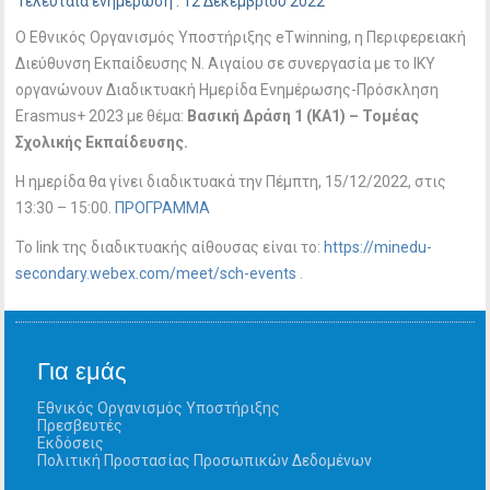
Τελευταία ενημέρωση : 12 Δεκεμβρίου 2022
O Eθνικός Oργανισμός Yποστήριξης eTwinning, η Περιφερειακή
Διεύθυνση Εκπαίδευσης Ν. Αιγαίου σε συνεργασία με το ΙΚΥ
οργανώνουν Διαδικτυακή Ημερίδα Ενημέρωσης-Πρόσκληση
Erasmus+ 2023 με θέμα:
Βασική Δράση 1 (ΚΑ1) – Τομέας
Σχολικής Εκπαίδευσης.
Η ημερίδα θα γίνει διαδικτυακά την Πέμπτη, 15/12/2022, στις
13:30 – 15:00.
ΠΡΟΓΡΑΜΜΑ
Το link της διαδικτυακής αίθουσας είναι το:
https://minedu-
secondary.webex.com/meet/sch-events
.
Για εμάς
Εθνικός Οργανισμός Υποστήριξης
Πρεσβευτές
Εκδόσεις
Πολιτική Προστασίας Προσωπικών Δεδομένων