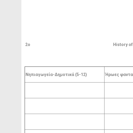
2ο
History o
Νηπιαγωγεία-Δημοτικά (5-12)
Ήρωες φαντασ