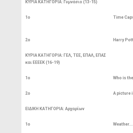
ΚΥΡΙΑ ΚΑΤΗΓΟΡΙΑ: Γυμνάσιο (13-15)
1ο
Time Caps
2ο
Harry Pott
ΚΥΡΙΑ ΚΑΤΗΓΟΡΙΑ: ΓΕΛ, ΤΕΕ, ΕΠΑΛ, ΕΠΑΣ
και EEEEK (16-19)
1ο
Who is th
2ο
A picture
ΕΙΔΙΚΗ ΚΑΤΗΓΟΡΙΑ: Αρχαρίων
1ο
Weather...