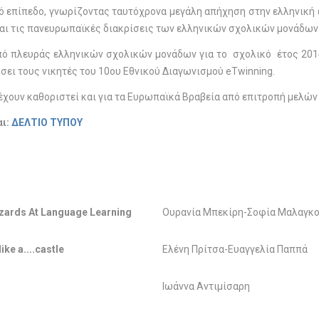
ό επίπεδο, γνωρίζοντας ταυτόχρονα μεγάλη απήχηση στην ελληνική ε
αι τις πανευρωπαϊκές διακρίσεις των ελληνικών σχολικών μονάδων
πό πλευράς ελληνικών σχολικών μονάδων για το σχολικό έτος 2014
σει τους νικητές του 10ου Εθνικού Διαγωνισμού eTwinning.
 έχουν καθοριστεί και για τα Ευρωπαϊκά Βραβεία από επιτροπή μελών
ι:
ΔΕΛΤΙΟ ΤΥΠΟΥ
zards At Language Learning
Ουρανία Μπεκίρη-Σοφία Μαλαγκο
ike a....castle
Ελένη Πρίτσα-Ευαγγελία Παππά
Ιωάννα Αντιμίσαρη