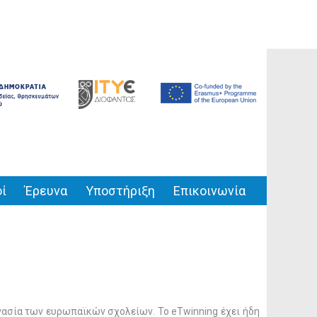
ί
Έρευνα
Υποστήριξη
Επικοινωνία
ασία των ευρωπαϊκών σχολείων. Το eTwinning έχει ήδη