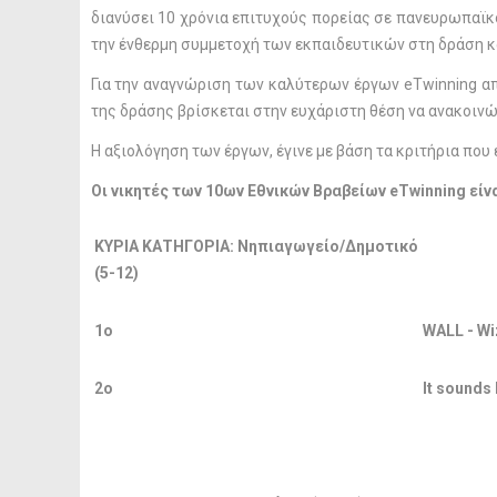
διανύσει 10 χρόνια επιτυχούς πορείας σε πανευρωπαϊκ
την ένθερμη συμμετοχή των εκπαιδευτικών στη δράση κ
Για την αναγνώριση των καλύτερων έργων eTwinning α
της δράσης βρίσκεται στην ευχάριστη θέση να ανακοινώ
Η αξιολόγηση των έργων, έγινε με βάση τα κριτήρια που
Οι
νικητές των 10ων Εθνικών Βραβείων
eTwinning
είνα
ΚΥΡΙΑ ΚΑΤΗΓΟΡΙΑ: Νηπιαγωγείο/Δημοτικό
(5-12)
1ο
WALL - Wi
2ο
It sounds l