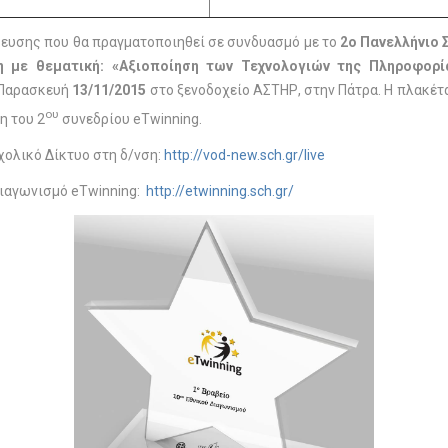
βευσης που θα πραγματοποιηθεί σε συνδυασμό με το
2ο
Πανελλήνιο 
 με θεματική: «Αξιοποίηση των Τεχνολογιών
της Πληροφορία
Παρασκευή
13/11/2015
στο ξενοδοχείο ΑΣΤΗΡ, στην Πάτρα. Η πλακέ
ου
η του 2
συνεδρίου eTwinning.
χολικό Δίκτυο στη δ/νση:
http://vod-new.sch.gr/live
διαγωνισμό eTwinning:
http://etwinning.sch.gr/