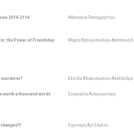
ule 2014-2114
Αθανασία Παπαχρήστου
er, the Power of Friendship
Μαρία Βασιλοπούλου-Δέσποινα Σ
e murderer?
Ελπίδα Αδαλοπούλου-Αλεξάνδρα
 is worth a thousand words
Ευαγγελία Αναγνωστάκη
 changes!!!
Ευρινόμη Αγτζόγλου