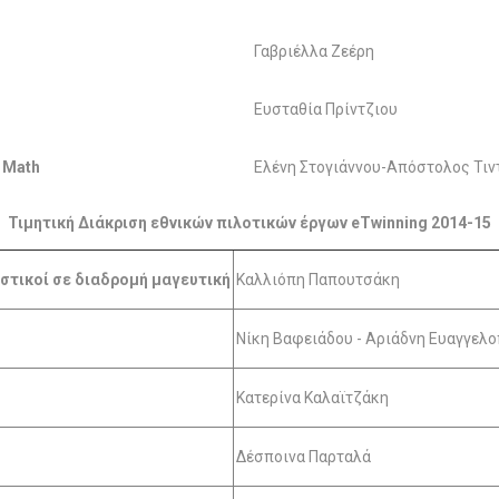
Γαβριέλλα Ζεέρη
Ευσταθία Πρίντζιου
f Math
Ελένη Στογιάννου-Απόστολος Τιν
Τιμητική Διάκριση εθνικών πιλοτικών έργων eTwinning 2014-15
τικοί σε διαδρομή μαγευτική
Καλλιόπη Παπουτσάκη
Νίκη Βαφειάδου - Αριάδνη Ευαγγελ
Κατερίνα Καλαϊτζάκη
Δέσποινα Παρταλά