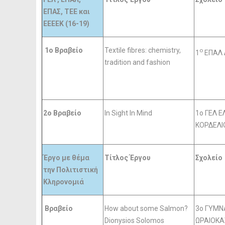
ΕΠΑΣ, TEE και
ΕΕΕΕΚ (16-19)
1ο Βραβείο
Textile fibres: chemistry,
ο
1
ΕΠΑΛ 
tradition and fashion
2o Βραβείο
In Sight In Mind
1ο ΓΕΛ 
ΚΟΡΔΕΛΙ
Έργο με θέμα
Τίτλος Έργου
Σχολείο
την Πολιτιστική
Κληρονομιά
Βραβείο
How about some Salmon?
3ο ΓΥΜΝ
Dionysios Solomos
ΩΡΑΙΟΚ