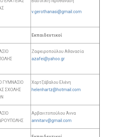
Ο ΕΛΑΤΕΙΑΣ
Βασιλική Γεροθανάση
ΑΣ
v.gerothanasi@gmail.com
Εκπαιδευτικοί
ΑΣΙΟ
Ζαφειροπούλου Αθανασία
ΠΟΛΗΣ
azafei@yahoo.gr
 ΓΥΜΝΑΣΙΟ
Χαρτζάβαλου Ελένη
ΑΣ ΣΧΟΛΗΣ
helenhartz@hotmail.com
ΩΝ
ΑΣΙΟ
Αρβανιτοπούλου Άννα
ΔΡΟΥΠΟΛΗΣ
annitarv@gmail.com
Εκπαιδευτικοί