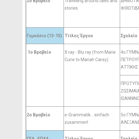
2o Βραβείο
Travelling around tales and
ΔΗΜΟΤΙΚ
stories
ΦΘΙΩΤΙΔ
Γυμνάσιο (13-15)
Τίτλος Έργου
Σχολείο
1o Βραβείο
X ray - Blu ray (from Marie
4o ΓΥΜΝ
Curie to Mariah Carey)
ΠΕΤΡΟΥ
ΑΤΤΙΚΗΣ
ΠΡΟΤΥΠΟ
ΖΩΣΙΜΑΙ
ΙΩΑΝΝΙΝ
2o Βραβείο
e-Grammatik... einfach
5o ΓΥΜΝ
zusammen!
ΑΛΕΞΑΝ
ΓΕΛ , ΕΠΑΛ,
Τίτλος Έργου
Σχολείο