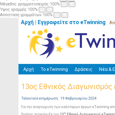
Μέγεθος γραμματοσειράς
100
%
Ύψος γραμμής
100
%
Απόσταση γραμμάτων
100
%
Αρχή
|
Εγγραφείτε στο eTwinning
Αρχή
Το eTwinning
Δράσεις
Νέα & 
13ος Εθνικός Διαγωνισμός έ
Τελευταία ενημέρωση : 19 Φεβρουαρίου 2024
Για την αναγνώριση των καλύτερων έργων eTwinning απ
o
δράσης προκήρυξε τον
13
Εθνικό Διαγωνισμό
eTwinn