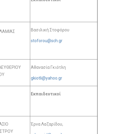
Βασιλική Στοφόρου
ΛΑΜΙΑΣ
stoforou@sch.gr
ΕΛΕΥΘΕΡΙΟΥ
Αθανασία Γκιότλη
ΟΥ
gkiotli@yahoo.gr
Εκπαιδευτικοί
ΑΣΙΟ
Έρνα Λαζαρίδου,
ΑΣΤΡΟΥ