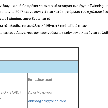
ν διαγωνισμό θα πρέπει να έχουν υλοποιήσει ένα έργο eTwinning μ
ει πριν το 2017 και να συνεχίζεται κατά τη διάρκεια του σχολικού έτ
ργα
eTwinning
, μόνο Ευρωπαϊκά.
ει ήδη βραβευτεί με ελληνική Εθνική Ετικέτα Ποιότητας.
ρωπαϊκούς Διαγωνισμούς προηγούμενων ετών δεν δικαιούνται να λάβ
Εκπαιδευτικοί
ΕΙΟ ΡΙΖΑΡΙΟΥ
Άννα Μαγκιώση
Ν
annmagiosi@yahoo.com