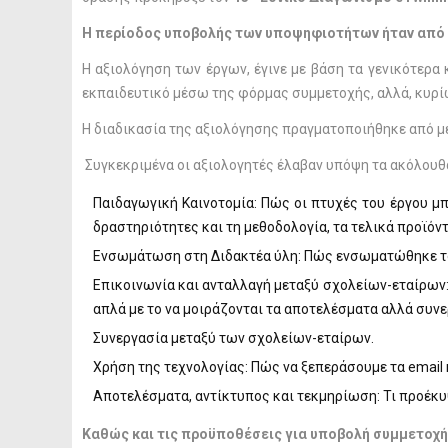
Η περίοδος υποβολής των υποψηφιοτήτων ήταν από 18
Η αξιολόγηση των έργων, έγινε με βάση τα γενικότερα
εκπαιδευτικό μέσω της φόρμας συμμετοχής, αλλά, κυρίω
Η διαδικασία της αξιολόγησης πραγματοποιήθηκε από μ
Συγκεκριμένα οι αξιολογητές έλαβαν υπόψη τα ακόλουθα
Παιδαγωγική Καινοτομία: Πώς οι πτυχές του έργου μπ
δραστηριότητες και τη μεθοδολογία, τα τελικά προϊόντ
Ενσωμάτωση στη Διδακτέα ύλη: Πώς ενσωματώθηκε το
Επικοινωνία και ανταλλαγή μεταξύ σχολείων-εταίρων: 
απλά με το να μοιράζονται τα αποτελέσματα αλλά συνε
Συνεργασία μεταξύ των σχολείων-εταίρων.
Χρήση της τεχνολογίας: Πώς να ξεπεράσουμε τα email
Αποτελέσματα, αντίκτυπος και τεκμηρίωση: Τι προέκυψε
Καθώς και τις προϋποθέσεις για υποβολή συμμετοχή