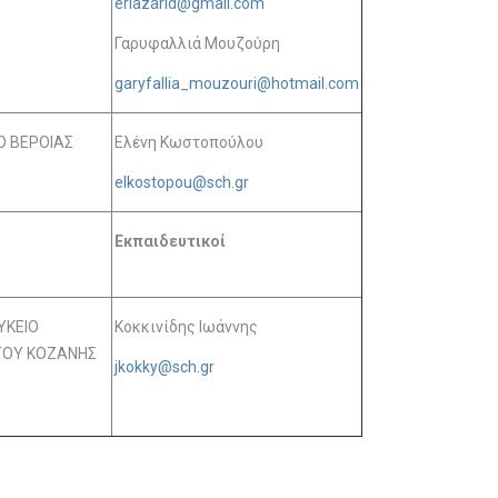
erlazarid@gmail.com
Γαρυφαλλιά Μουζούρη
garyfallia_mouzouri@hotmail.com
Ο ΒΕΡΟΙΑΣ
Ελένη Κωστοπούλου
elkostopou@sch.gr
Εκπαιδευτικοί
ΥΚΕΙΟ
Κοκκινίδης Ιωάννης
ΤΟΥ ΚΟΖΑΝΗΣ
jkokky@sch.gr