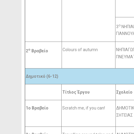
ο
3
ΝΗΠΙΑ
ΓΙΑΝΝΟΥ
Colours of autumn
ΝΗΠΙΑΓΩΓ
ο
2
Βραβείο
ΠΝΕΥΜΑ
Δημοτικό (
6
-1
2
)
Τίτλος Έργου
Σχολείο
1o Βραβείο
Scratch me, if you can!
ΔΗΜΟΤΙ
ΣΗΤΕΙΑΣ