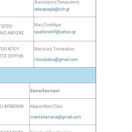
Αικατερίνη Παπαγιάννη
aikpapagia@sch.gr
Νίκη Σπαθάρα
ΓΩΓΕΙΟ
spattone69@yahoo.gr
ΛΗΣ ΛΑΡΙΣΑΣ
ΕΙΟ ΑΓΙΟΥ
Βασιλική Τσούκαλου
ΤΟΣ ΣΕΡΡΩΝ
vtsoukalou@gmail.com
Εκπαιδευτικοί
ΚΟ ΑΡΜΕΝΩΝ
Μαρία Μαντζίλα
mantzilamaria@gmail.com