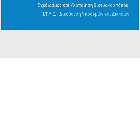
Σχεδιασμός και Υλοποίηση δικτυακού τόπου:
Ι.Τ.Υ.Ε. -
Διεύθυνση Υποδομών και Δικτύων