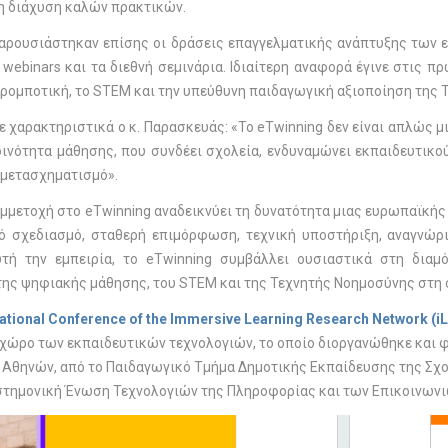
η διάχυση καλών πρακτικών.
παρουσιάστηκαν επίσης οι δράσεις επαγγελματικής ανάπτυξης των ε
webinars και τα διεθνή σεμινάρια. Ιδιαίτερη αναφορά έγινε στις 
 ρομποτική, το STEM και την υπεύθυνη παιδαγωγική αξιοποίηση της 
 χαρακτηριστικά ο κ. Παρασκευάς: «Το eTwinning δεν είναι απλώς μ
ινότητα μάθησης, που συνδέει σχολεία, ενδυναμώνει εκπαιδευτικού
 μετασχηματισμό».
μμετοχή στο eTwinning αναδεικνύει τη δυνατότητα μιας ευρωπαϊκής
ό σχεδιασμό, σταθερή επιμόρφωση, τεχνική υποστήριξη, αναγνώρι
τή την εμπειρία, το eTwinning συμβάλλει ουσιαστικά στη διαμ
της ψηφιακής μάθησης, του STEM και της Τεχνητής Νοημοσύνης στη 
national Conference of the Immersive Learning Research Network (
i
 χώρο των εκπαιδευτικών τεχνολογιών, το οποίο διοργανώθηκε και φ
 Αθηνών, από το Παιδαγωγικό Τμήμα Δημοτικής Εκπαίδευσης της Σχο
στημονική Ένωση Τεχνολογιών της Πληροφορίας και των Επικοινωνι