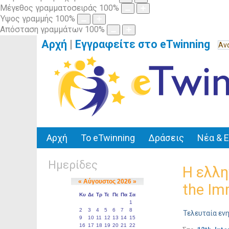
Μέγεθος γραμματοσειράς
100
%
Ύψος γραμμής
100
%
Απόσταση γραμμάτων
100
%
Αρχή
|
Εγγραφείτε στο eTwinning
Αρχή
Το eTwinning
Δράσεις
Νέα & 
Ημερίδες
Η ελλη
the Im
Τελευταία ενη