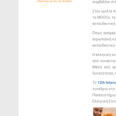
συμβάλλει στ
Στην ομιλία 
τα MOOCs, τα 
εκπαιδευτική
Όπως ανέφερε
ευρωπαϊκή κο
εκπαιδευτικό
Η ελληνική συ
από συνεκτικ
Μέσα από αυ
δυνατότητες 
Το
12
th Inter
συνέδριο στο
Πανεπιστήμιο
Ελληνική Επι