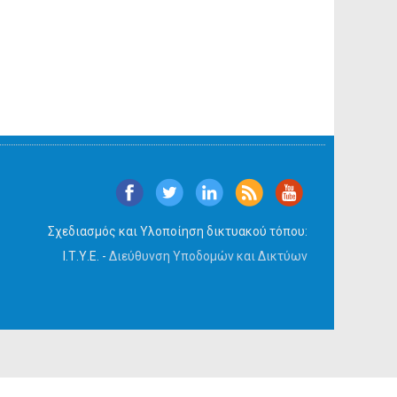
Σχεδιασμός και Υλοποίηση δικτυακού τόπου:
Ι.Τ.Υ.Ε. -
Διεύθυνση Υποδομών και Δικτύων