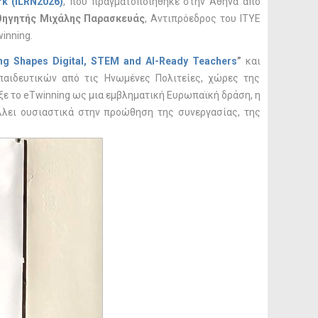
k (iLR
N2026)
, που πραγματοποιήθηκε στην Αθήνα από
θηγητής Μιχάλης Παρασκευάς
, Αντιπρόεδρος του ΙΤΥΕ
inning.
ng Shapes Digital, STEM and AI-Ready Teachers
”
και
παιδευτικών από τις Ηνωμένες Πολιτείες, χώρες της
ξε το eTwinning ως μια εμβληματική Ευρωπαϊκή δράση, η
λλει ουσιαστικά στην προώθηση της συνεργασίας, της