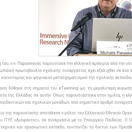
 του, ο κ. Παρασκευάς παρουσίασε την ελληνική εμπειρία από την υλ
ρωπαϊκή πρωτοβουλία σχολικής συνεργασίας έχει εξελιχθεί σε ένα
 καινοτομίας και ψηφιακού μετασχηματισμού της σχολικής εκπαίδε
φαση δόθηκε στη σημασία του eTwinning ως τη μεγαλύτερη ευρωπα
σία της Ελλάδας σε αυτήν. Όπως παρουσιάστηκε στην ομιλία, η ελλ
παιδευτικών και σχολικών μονάδων, από σημαντικό αριθμό συνεργα
ίο της παρουσίασης αποτέλεσε ο ρόλος του Ελληνικού Εθνικού Οργα
ου ΙΤΥΕ «Διόφαντος», σε συνεργασία με το Υπουργείο Παιδείας. Ο 
 τεχνικό και οργανωτικό επίπεδο, συντονίζει το δίκτυο των Πρεσ