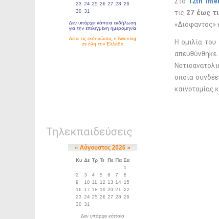
Στο
12th Int
τις
27 έως τι
«Διόφαντος» 
Η ομιλία του
απευθύνθηκε 
Νοτιοανατολικ
οποία συνδέε
καινοτομίας 
Τηλεκπαιδεύσεις