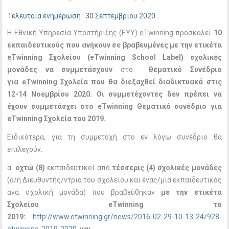
Τελευταία ενημέρωση : 30 Σεπτεμβρίου 2020
Η Εθνική Υπηρεσία Υποστήριξης (ΕΥΥ) eTwinning προσκαλεί
10
εκπαιδευτικούς που ανήκουν σε βραβευμένες με την ετικέτα
eTwinning
Σχολείου (
eTwinning
School
Label
) σχολικές
μονάδες να συμμετάσχουν
στο
Θεματικό Συνέδριο
για eTwinning Σχολεία που θα διεξαχθεί διαδικτυακά στις
12-14 Νοεμβρίου 2020. Οι συμμετέχοντες δεν πρέπει να
έχουν συμμετάσχει στο eTwinning Θεματικό συνέδριο για
eTwinning Σχολεία του 2019.
Ειδικότερα, για τη συμμετοχή στο εν λόγω συνέδριο θα
επιλεγούν:
α.
οχτώ (8)
εκπαιδευτικοί από
τέσσερις (4)
σχολικές μονάδες
(ο/η Διευθυντής/ντρια του σχολείου και ένας/μία εκπαιδευτικός
ανά σχολική μονάδα) που βραβεύθηκαν
με την ετικέτα
Σχολείου
eTwinning
το
2019:
http://www.etwinning.gr/news/2016-02-29-10-13-24/928-