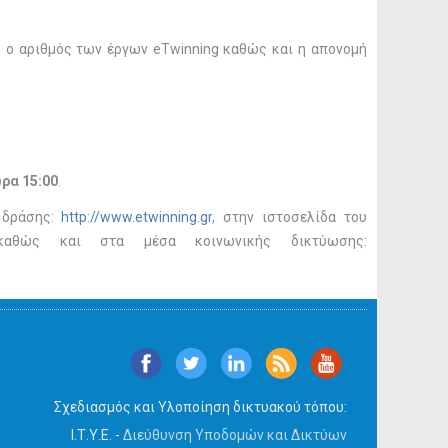
η ο αριθμός των έργων eTwinning καθώς και η απονομή
ρα 15:00
.
 δράσης:
http://www.etwinning.gr
, στην ιστοσελίδα του
καθώς και στα μέσα κοινωνικής δικτύωσης:
Σχεδιασμός και Υλοποίηση δικτυακού τόπου:
Ι.Τ.Υ.Ε. -
Διεύθυνση Υποδομών και Δικτύων