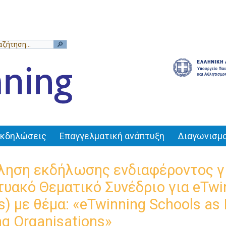
Εκδηλώσεις
Επαγγελματική ανάπτυξη
Διαγωνισμο
ηση εκδήλωσης ενδιαφέροντος γ
τυακό Θεματικό Συνέδριο για eTwi
s) με θέμα: «eTwinning Schools as I
ng Organisations»