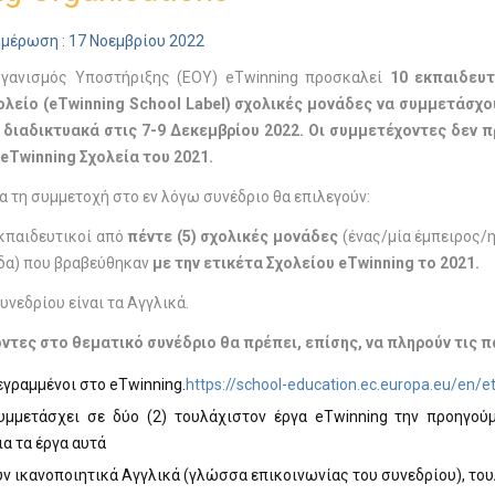
ημέρωση : 17 Νοεμβρίου 2022
ργανισμός Υποστήριξης (ΕΟΥ) eTwinning προσκαλεί
10
εκπαιδευτ
λείο (
eTwinning
School
Label
) σχολικές μονάδες να συμμετάσχ
διαδικτυακά στις 7-9 Δεκεμβρίου 2022.
Οι συμμετέχοντες δεν π
 eTwinning Σχολεία του 2021.
ια τη συμμετοχή στο εν λόγω συνέδριο θα επιλεγούν:
κπαιδευτικοί από
πέντε (5)
σχολικές μονάδες
(ένας/μία έμπειρος/η
δα) που βραβεύθηκαν
με την ετικέτα Σχολείου
eTwinning
το 2021.
νεδρίου είναι τα Αγγλικά.
ντες στο θεματικό συνέδριο θα πρέπει, επίσης, να πληρούν τι
εγραμμένοι στο eTwinning.
https://school-education.ec.europa.eu/en/e
υμμετάσχει σε δύο (2) τουλάχιστον έργα eTwinning την προηγούμε
ια τα έργα αυτά
ν ικανοποιητικά Αγγλικά (γλώσσα επικοινωνίας του συνεδρίου), το