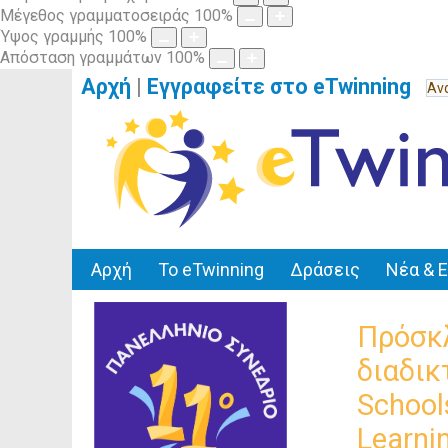
Μέγεθος γραμματοσειράς
100
%
Ύψος γραμμής
100
%
Απόσταση γραμμάτων
100
%
Αρχή
|
Εγγραφείτε στο eTwinning
Αρχή
Το eTwinning
Δράσεις
Νέα & 
Πρόσκλ
διαδικ
School
Learni