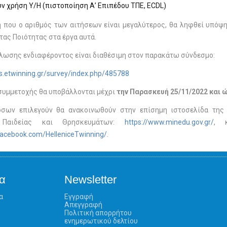
ν χρήση Υ/Η (πιστοποίηση Α’ Επιπέδου ΤΠΕ, ECDL)
 που ο αριθμός των αιτήσεων είναι μεγαλύτερος, θα ληφθεί υπόψ
τας Ποιότητας στα έργα αυτά.
λωσης ενδιαφέροντος είναι διαθέσιμη στον παρακάτω σύνδεσμο:
es.etwinning.gr/survey/index.php/485788
συμμετοχής θα υποβάλλονται μέχρι
την Παρασκευή 25/11/2022
και
ώ
όσων επιλεγούν θα ανακοινωθούν στην επίσημη ιστοσελίδα της
 Παιδείας και Θρησκευμάτων:
https://www.minedu.gov.gr/
, 
facebook.com/HelleniceTwinning/
.
α
Newsletter
α
Εγγραφή
Απεγγραφή
Πολιτική απορρήτου
ενημερωτικού δελτίου