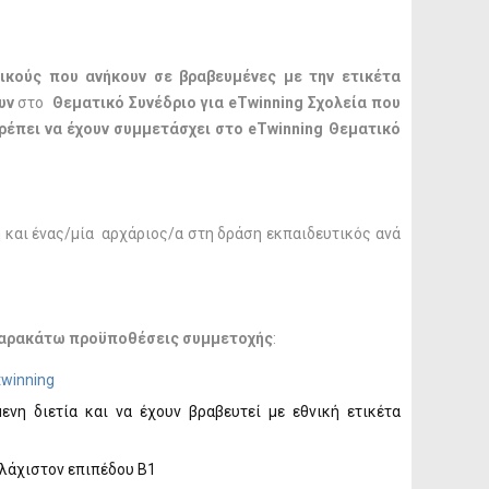
ικούς που ανήκουν σε βραβευμένες με την ετικέτα
ουν
στο
Θεματικό Συνέδριο για eTwinning Σχολεία
που
ρέπει να έχουν συμμετάσχει στο eTwinning Θεματικό
 και ένας/μία αρχάριος/α στη δράση εκπαιδευτικός ανά
ς παρακάτω προϋποθέσεις συμμετοχής
:
twinning
νη διετία και να έχουν βραβευτεί με εθνική ετικέτα
υλάχιστον επιπέδου Β1