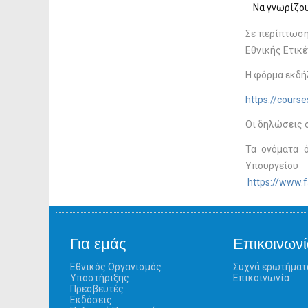
Να γνωρίζου
Σε περίπτωση
Εθνικής Ετικέ
Η φόρμα εκδή
https://cours
Oι δηλώσεις 
Τα ονόματα 
Υπουργείου
https://www.
Για εμάς
Επικοινωνί
Εθνικός Οργανισμός
Συχνά ερωτήματ
Υποστήριξης
Επικοινωνία
Πρεσβευτές
Εκδόσεις