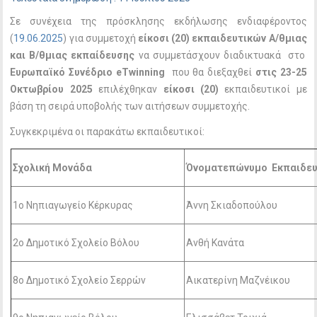
Σε συνέχεια της πρόσκλησης εκδήλωσης ενδιαφέροντος
(
19.06.2025
) για συμμετοχή
είκοσι (20) εκπαιδευτικών Α/θμιας
και Β/θμιας εκπαίδευσης
να συμμετάσχουν διαδικτυακά
στο
Ευρωπαϊκό Συνέδριο eTwinning
που θα διεξαχθεί
στις 23-25
Οκτωβρίου 2025
επιλέχθηκαν
είκοσι (20)
εκπαιδευτικοί με
βάση τη σειρά υποβολής των αιτήσεων συμμετοχής.
Συγκεκριμένα οι παρακάτω εκπαιδευτικοί:
Σχολική Μονάδα
Όνοματεπώνυμο Εκπαιδευ
1ο Νηπιαγωγείο Κέρκυρας
Άννη Σκιαδοπούλου
2ο Δημοτικό Σχολείο Βόλου
Ανθή Κανάτα
8ο Δημοτικό Σχολείο Σερρών
Αικατερίνη Μαζνέικου