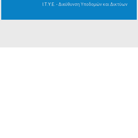
Ι.Τ.Υ.Ε. -
Διεύθυνση Υποδομών και Δικτύων