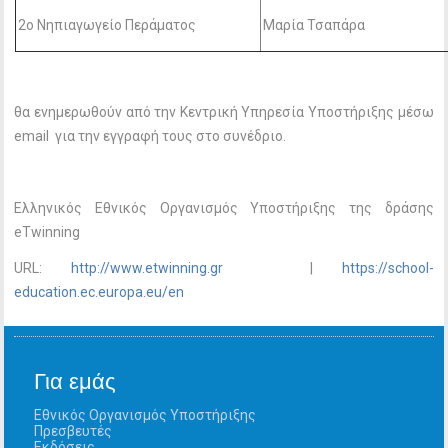
2ο Νηπιαγωγείο Περάματος
Μαρία Τσαπάρα
θα ενημερωθούν από την Κεντρική Υπηρεσία Υποστήριξης μέσω
email για την εγγραφή τους στο συνέδριο.
Ελληνικός Εθνικός Οργανισμός Υποστήριξης της δράσης
eTwinning
URL:
http://www.etwinning.gr
|
https://school-
education.ec.europa.eu/en
Για εμάς
Εθνικός Οργανισμός Υποστήριξης
Πρεσβευτές
Εκδόσεις