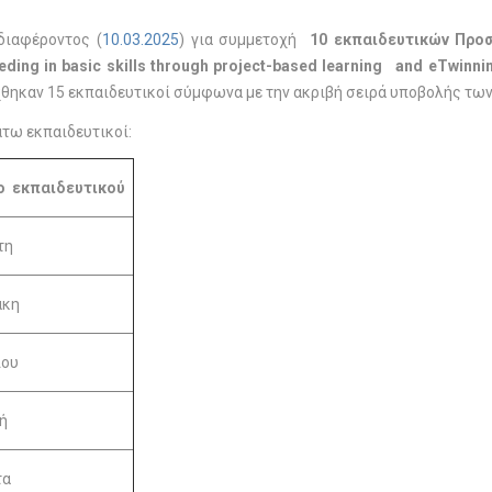
διαφέροντος (
10.03.2025
) για συμμετοχή
10 εκπαιδευτικών Προσ
ding in basic skills through project-based learning and eTwinni
θηκαν 15 εκπαιδευτικοί σύμφωνα με την ακριβή σειρά υποβολής τω
τω εκπαιδευτικοί:
 εκπαιδευτικού
τη
άκη
ιου
ή
τα