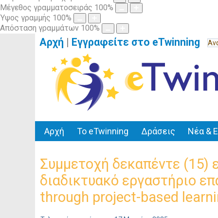
Μέγεθος γραμματοσειράς
100
%
Ύψος γραμμής
100
%
Απόσταση γραμμάτων
100
%
Αρχή
|
Εγγραφείτε στο eTwinning
Αρχή
Το eTwinning
Δράσεις
Νέα & 
Συμμετοχή δεκαπέντε (15) 
διαδικτυακό εργαστήριο επα
through project-based lear