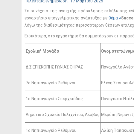
Τελευταία ενημέρωση : 17 Μαρτίου 2025
Σε συνέχεια της ανοιχτής πρόσκλησης εκδήλωσης εν
εργαστήριο επαγγελματικής ανάπτυξης με
θέμα
«
Succee
λόγω της διαθεσιμότητας περισσότερων θέσεων επιλέχ
Ειδικότερα, στο εργαστήριο θα συμμετάσχουν οι παρακά
Σχολική Μονάδα
Όνοματεπώνυμο
Δ.Σ ΕΠΙΣΚΟΠΗΣ ΓΩΝΙΑΣ ΘΗΡΑΣ
Παναγούλα Ανέσ
7ο Νηπιαγωγείο Ρεθύμνου
Ελένη Σταυρουλ
1ο Νηπιαγωγείο Σπερχειάδας
Παναγιώτα Ντάλ
Δημοτικό Σχολείο Πολιχνίτου, Λέσβος
Μερόπη Νεραντζ
1ο Νηπιαγωγείο Ρεθύμνου
Αλίκη Παπακώσ