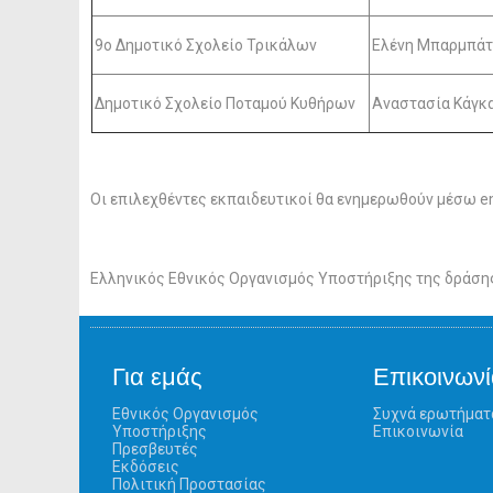
9o Δημοτικό Σχολείο Τρικάλων
Ελένη Μπαρμπάτ
Δημοτικό Σχολείο Ποταμού Κυθήρων
Αναστασία Κάγκ
Οι επιλεχθέντες εκπαιδευτικοί θα ενημερωθούν μέσω em
Ελληνικός Εθνικός Οργανισμός Υποστήριξης της δράση
Για εμάς
Επικοινωνί
Εθνικός Οργανισμός
Συχνά ερωτήματ
Υποστήριξης
Επικοινωνία
Πρεσβευτές
Εκδόσεις
Πολιτική Προστασίας