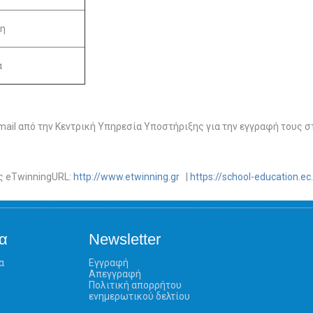
η
α
ail από την Κεντρική Υπηρεσία Υποστήριξης για την εγγραφή τους σ
ς eTwinningURL:
http://www.etwinning.gr
|
https://school-education.e
α
Newsletter
α
Εγγραφή
Απεγγραφή
Πολιτική απορρήτου
ενημερωτικού δελτίου