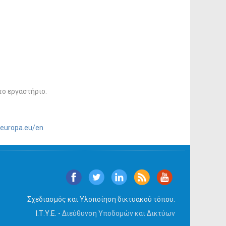
το εργαστήριο.
c.europa.eu/en
Σχεδιασμός και Υλοποίηση δικτυακού τόπου:
Ι.Τ.Υ.Ε. -
Διεύθυνση Υποδομών και Δικτύων