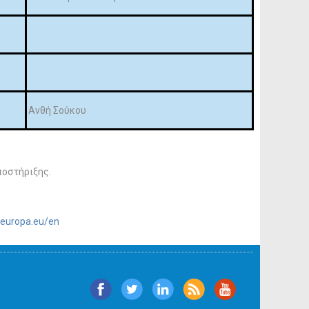
Ανθή Σούκου
ποστήριξης.
c.europa.eu/en