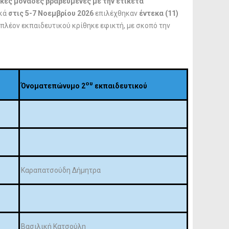
κές μονάδες βραβευμένες με την ετικέτα
ικά
στις 5-7 Νοεμβρίου 2026
επιλέχθηκαν
έντεκα (11)
πλέον εκπαιδευτικού κρίθηκε εφικτή, με σκοπό την
ου
Όνοματεπώνυμο 2
εκπαιδευτικού
Καραπατσούδη Δήμητρα
Βασιλική Κατσούλη