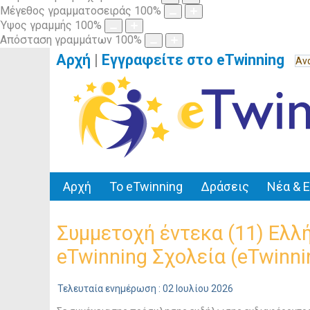
Μέγεθος γραμματοσειράς
100
%
Ύψος γραμμής
100
%
Απόσταση γραμμάτων
100
%
Αρχή
|
Εγγραφείτε στο eTwinning
Αρχή
Το eTwinning
Δράσεις
Νέα & 
Συμμετοχή έντεκα (11) Ελλ
eTwinning Σχολεία (eTwinni
Τελευταία ενημέρωση : 02 Ιουλίου 2026