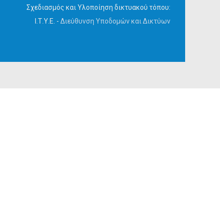
Σχεδιασμός και Υλοποίηση δικτυακού τόπου:
Ι.Τ.Υ.Ε. -
Διεύθυνση Υποδομών και Δικτύων