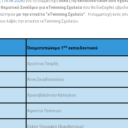
 (
16.06.2026
) για τη συμμετοχή
δέκα (10) εκπαιδευτικών από σχολι
Θεματικό Συνέδριο για eTwinning Σχολεία
που θα διεξαχθεί
υβριδ
βεύτηκαν
με την ετικέτα “eTwinning Σχολείο”.
Η συμμετοχή ενός επι
 λάβει την ετικέτα «eTwinning Σχολείο».
ου
Όνοματεπώνυμο 1
εκπαιδευτικού
Χριστίνα Τσαγδή
Άννη Σκιαδοπούλου
Χρυσοβαλάντου Καπόγλου
Αφεντία Τσάτσιου
Ελένη Τσουρέκη (Διευθύντρια)