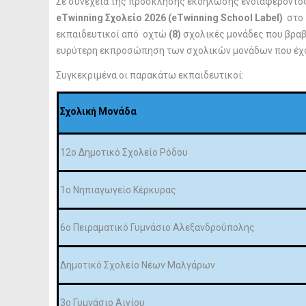
Σε συνέχεια της πρόσκλησης εκδήλωσης ενδιαφέροντος
eTwinning Σχολείο 2026 (eTwinning
School
Label)
στο
εκπαιδευτικοί
από οχτώ
(8)
σχολικές μονάδες
που βρα
ευρύτερη εκπροσώπηση των σχολικών μονάδων που έχουν
Συγκεκριμένα οι παρακάτω εκπαιδευτικοί:
Σχολική Μονάδα
12ο Δημοτικό Σχολείο Ρόδου
1ο Νηπιαγωγείο Κέρκυρας
6ο Πειραματικό Γυμνάσιο Αλεξανδρούπολης
Δημοτικό Σχολείο Νέων Μαλγάρων
3ο Γυμνάσιο Αιγίου