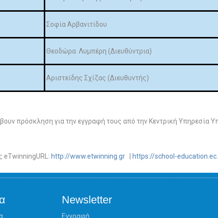
Σοφία Αρβανιτίδου
Θεοδώρα Λυμπέρη (Διευθύντρια)
Αριστείδης Σχίζας (Διευθυντής)
βουν πρόσκληση για την εγγραφή τους από την Κεντρική Υπηρεσία Υ
ς eTwinningURL:
http://www.etwinning.gr
|
https://school-education.e
α
Newsletter
α
Εγγραφή