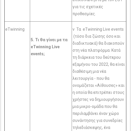
για τις σχετικές
προθεσμίες.
eTwinning
v Τα eTwinning Live events
(τόσο δια ζώσης όσο και
5. Τι θα γίνει με τα
διαδικτυακά) θα διακοπούν
eTwinning
Live
στη νέα πλατφόρμα. Κατά
events
;
τη διάρκεια του δεύτερου
εξαμήνου του 2022, θα είναι
διαθέσιμη μια νέα
λειτουργία - που θα
ονομάζεται «Αίθουσες» και
η οποία θα επιτρέπει στους
χρήστες να δημιουργήσουν
μια μικρο-ομάδα που θα
περιλαμβάνει έναν χώρο
συνάντησης για συνεδρίες
τηλεδιάσκεψης, ένα