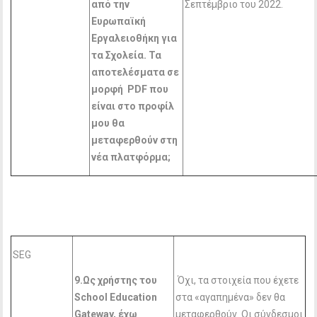
από την
Σεπτέμβριο του 2022.
Ευρωπαϊκή
Εργαλειοθήκη για
τα Σχολεία. Τα
αποτελέσματα σε
μορφή PDF
που
είναι στο προφίλ
μου θα
μεταφερθούν στη
νέα πλατφόρμα;
SEG
9.Ως χρήστης του
Όχι, τα στοιχεία που έχετε
School
Education
στα «αγαπημένα» δεν θα
Gateway
, έχω
μεταφερθούν. Οι σύνδεσμοι