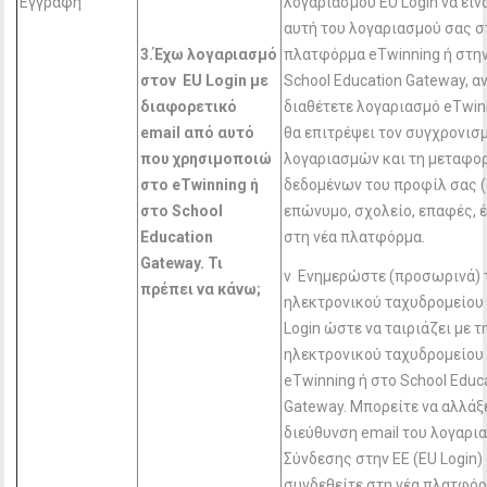
Εγγραφή
λογαριασμού EU Login να είνα
αυτή του λογαριασμού σας σ
3.Έχω λογαριασμό
πλατφόρμα eTwinning ή στη
στον EU
Login
με
School Education Gateway, αν
διαφορετικό
διαθέτετε λογαριασμό eTwin
email
από αυτό
θα επιτρέψει τον συγχρονισ
που χρησιμοποιώ
λογαριασμών και τη μεταφο
στο eTwinning
ή
δεδομένων του προφίλ σας (
στο School
επώνυμο, σχολείο, επαφές, έ
Education
στη νέα πλατφόρμα.
Gateway
. Τι
v Ενημερώστε (προσωρινά) 
πρέπει να κάνω;
ηλεκτρονικού ταχυδρομείου
Login ώστε να ταιριάζει με 
ηλεκτρονικού ταχυδρομείου
eTwinning ή στο School Educ
Gateway. Μπορείτε να αλλάξ
διεύθυνση email του λογαρι
Σύνδεσης στην ΕΕ (EU Login)
συνδεθείτε στη νέα πλατφόρ