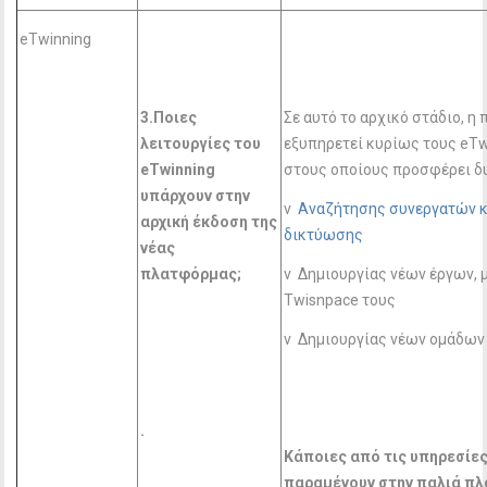
eTwinning
3.Ποιες
Σε αυτό το αρχικό στάδιο, η
λειτουργίες του
εξυπηρετεί κυρίως τους eTw
eTwinning
στους οποίους προσφέρει δ
υπάρχουν στην
v
Αναζήτησης συνεργατών κ
αρχική έκδοση της
δικτύωσης
νέας
πλατφόρμας;
v Δημιουργίας νέων έργων, μ
Twisnpace τους
v Δημιουργίας νέων ομάδων
.
Κάποιες από τις υπηρεσίε
παραμένουν στην παλιά π