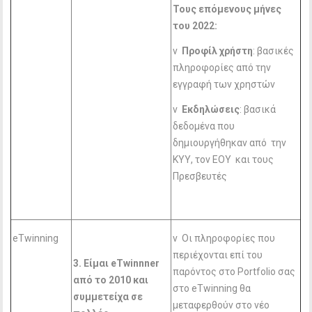
Τους επόμενους μήνες
του 2022:
v
Προφίλ χρήστη
: βασικές
πληροφορίες από την
εγγραφή των χρηστών
v
Εκδηλώσεις
: βασικά
δεδομένα που
δημιουργήθηκαν από την
ΚΥΥ, τον ΕΟΥ και τους
Πρεσβευτές
eTwinning
v Οι πληροφορίες που
περιέχονται επί του
3. Είμαι eTwinnner
παρόντος στο Portfolio σας
από το 2010 και
στο eTwinning θα
συμμετείχα σε
μεταφερθούν στο νέο