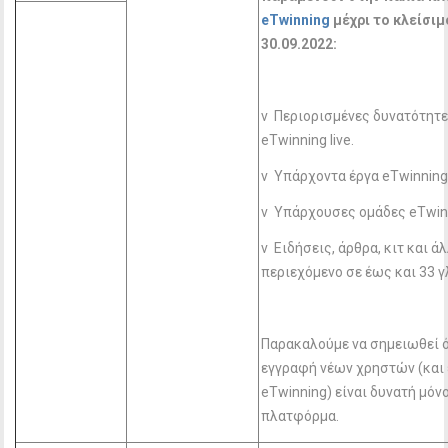
eTwinning
μέχρι το κλείσιμ
30.09.2022:
v Περιορισμένες δυνατότητε
eTwinning live.
v Υπάρχοντα έργα eTwinnin
v Υπάρχουσες ομάδες eTwin
v Ειδήσεις, άρθρα, κιτ και ά
περιεχόμενο σε έως και 33
Παρακαλούμε να σημειωθεί ό
εγγραφή νέων χρηστών (και
eTwinning) είναι δυνατή μόν
πλατφόρμα.