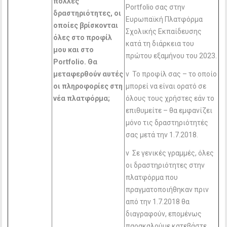
πολλές
Portfolio σας στην
δραστηριότητες, οι
Ευρωπαϊκή Πλατφόρμα
οποίες βρίσκονται
Σχολικής Εκπαίδευσης
όλες στο προφίλ
κατά τη διάρκεια του
μου και στο
πρώτου εξαμήνου του 2023.
Portfolio
. Θα
μεταφερθούν αυτές
v Το προφίλ σας – το οποίο
οι πληροφορίες στη
μπορεί να είναι ορατό σε
νέα πλατφόρμα;
όλους τους χρήστες εάν το
επιθυμείτε – θα εμφανίζει
μόνο τις δραστηριότητές
σας μετά την 1.7.2018.
v Σε γενικές γραμμές, όλες
οι δραστηριότητες στην
πλατφόρμα που
πραγματοποιήθηκαν πριν
από την 1.7.2018 θα
διαγραφούν, επομένως
παρακαλούμε κατεβάστε