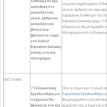
6.Μπορώ να έχω
(συμπεριλαμβανομένου διδα
πρόσβαση στο
υλικού, άρθρων και σεμιναρ
εκπαιδευτικό
παραμείνει διαθέσιμο στο Sc
υλικό, άρθρα και
Education Gateway μέχρι το
εκπαιδευτικά
εξάμηνο και θα μεταφερθεί σ
βίντεο που
πλατφόρμα κατά τη διάρκεια
βρίσκονται τώρα
στο School
Education
Gateway
επίσης στη νέα
πλατφόρμα;
SEG Toolkit
7. Η Ευρωπαϊκή
Όλοι οι πόροι και το υλικό α
E
ργαλειοθήκη για
Ευρωπαϊκή Εργαλειοθήκη
γι
τα Σχολεία θα
θα μεταφερθούν στη νέα πλα
βρίσκεται στη νέα
εμφάνιση της, η δομή και η 