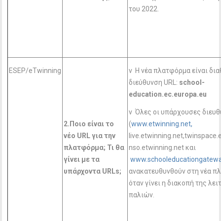
του 2022.
ESEP/eTwinning
v Η νέα πλατφόρμα είναι δι
διεύθυνση URL:
school
-
education
.ec
.europa
.eu
v Όλες οι υπάρχουσες διευ
2.Ποιο είναι το
(
www.etwinning.net,
νέο URL
για την
live.etwinning.net,twinspace.
πλατφόρμα; Τι θα
nso.etwinning.net και
γίνει με τα
www.schooleducationgatewa
υπάρχοντα URLs
;
ανακατευθυνθούν στη νέα π
όταν γίνει η διακοπή της λε
παλιών.