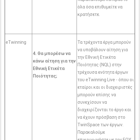
όλα όσα επιθυμείτε να
κρατήσετε.
eTwinning
Τα τρέχοντα έργα μπορούν
να υποβάλουν αίτηση για
4. Θα μπορέσω να
την Εθνική Ετικέτα
κάνω αίτηση για την
Ποιότητας (NQL) στην
Εθνική Ετικέτα
τρέχουσα ενότητα έργων
Ποιότητας;
του eTwinning Live - όπου οι
εταίροι και οι διαχειριστές
μπορούν επίσης να
συνεχίσουν να
διαχειρίζονται το έργο και
να έχουν πρόσβαση στο
TwinSpace των έργων.
Παρακαλούμε
επικοινωνήστε με τον ΕΟΥ