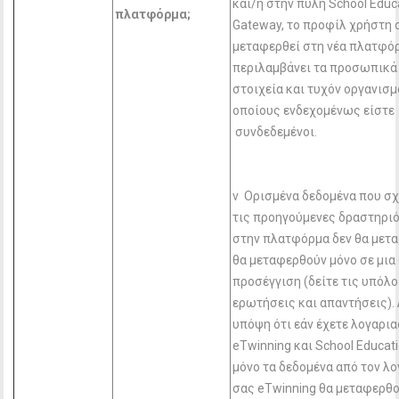
και/ή στην πύλη School Educ
πλατφόρμα;
Gateway, το προφίλ χρήστη 
μεταφερθεί στη νέα πλατφό
περιλαμβάνει τα προσωπικά
στοιχεία και τυχόν οργανισμ
οποίους ενδεχομένως είστε
συνδεδεμένοι.
v Ορισμένα δεδομένα που σχ
τις προηγούμενες δραστηρι
στην πλατφόρμα δεν θα μετ
θα μεταφερθούν μόνο σε μια
προσέγγιση (δείτε τις υπόλ
ερωτήσεις και απαντήσεις).
υπόψη ότι εάν έχετε λογαρι
eTwinning και School Educat
μόνο τα δεδομένα από τον λ
σας eTwinning θα μεταφερθο