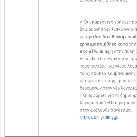
Ευρωπαϊκής Επιτροπής.
v Οι υπάρχοντες χρήστες πρ
δημιουργήσουν έναν λογαρια
με την
ίδια διεύθυνση email
χρησιμοποιήθηκε κατά την
στο eTwinning
ή στην πύλη 
Education Gateway για να σ
τους παλιούς και νέους λογ
τους, συμπεριλαμβανομένης
μετεγκατάστασης προσωπι
δεδομένων στον νέο λογαρια
Πληροφορίες για τη δημιουρ
λογαριασμού ΕU Login μπορεί
στον ακόλουθο σύνδεσμο :
https://bit.ly/3INiygk