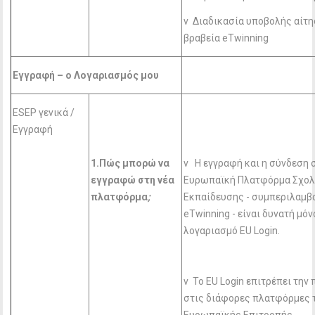
v Διαδικασία υποβολής αίτη
βραβεία eTwinning
Εγγραφή – ο Λογαριασμός μου
ESEP γενικά /
Εγγραφή
1.Πώς μπορώ να
v Η εγγραφή και η σύνδεση 
εγγραφώ στη νέα
Ευρωπαϊκή Πλατφόρμα Σχολ
πλατφόρμα
;
Εκπαίδευσης - συμπεριλαμβ
eTwinning - είναι δυνατή μόν
λογαριασμό EU Login.
v Το EU Login επιτρέπει την
στις διάφορες πλατφόρμες 