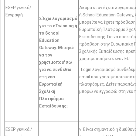
ESEP γενικά/
Ακόμα κι αν έχετε λογαριασ
Εγγραφή
ή School Education Gateway, 
2.Έχω λογαριασμό
μπορείτε να έχετε πρόσβαση
για το eTwinning
ή
Ευρωπαϊκή Πλατφόρμα Σχολ
το School
Εκπαίδευσης. Για να αποκτή
Education
πρόσβαση στην Ευρωπαϊκή 
Gateway
. Μπορώ
Σχολικής Εκπαίδευσης πρέπ
να τον
χρησιμοποιήσετε έναν EU
χρησιμοποιήσω
για να συνδεθώ
Login λογαριασμό συνδεδεμέ
στη νέα
email που χρησιμοποιούσατε
Ευρωπαϊκή
πλατφόρμες. Δείτε παραπά
Σχολική
μπορώ να εγγραφώ στη νέα 
Πλατφόρμα
Εκπαίδευσης;
ESEP γενικά /
v Είναι σημαντικό η διεύθυν