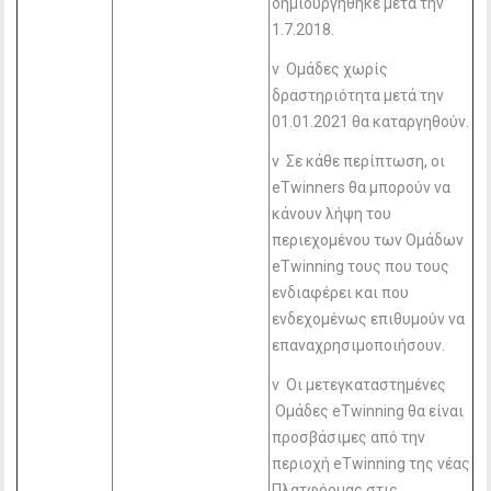
δημιουργήθηκε μετά την
1.7.2018.
v Ομάδες χωρίς
δραστηριότητα μετά την
01.01.2021 θα καταργηθούν.
v Σε κάθε περίπτωση, οι
eTwinners θα μπορούν να
κάνουν λήψη του
περιεχομένου των Ομάδων
eTwinning τους που τους
ενδιαφέρει και που
ενδεχομένως επιθυμούν να
επαναχρησιμοποιήσουν.
v Οι μετεγκαταστημένες
Ομάδες eTwinning θα είναι
προσβάσιμες από την
περιοχή eTwinning της νέας
Πλατφόρμας στις