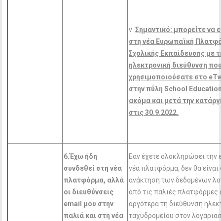
v
Σημαντικό: μπορείτε να 
στη νέα
Ευρωπαϊκή Πλατφ
Σχολικής Εκπαίδευσης με τ
ηλεκτρονική διεύθυνση πο
χρησιμοποιούσατε στο
eTw
στην πύλη
School
Educatio
ακόμα και μετά την κατάργ
στις 30.9.2022.
6.Έχω ήδη
Εάν έχετε ολοκληρώσει την 
συνδεθεί στη νέα
νέα πλατφόρμα, δεν θα είναι
πλατφόρμα, αλλά
ανάκτηση των δεδομένων λ
οι διευθύνσεις
από τις παλιές πλατφόρμες
email
μου στην
αργότερα τη διεύθυνση ηλεκ
παλιά και στη νέα
ταχυδρομείου στον λογαριασ