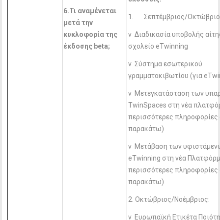
6.Τι αναμένεται
1. Σεπτέμβριος/Οκτώβριο
μετά την
κυκλοφορία της
v Διαδικασία υποβολής αίτη
έκδοσης
beta
;
σχολείο eTwinning
v Σύστημα εσωτερικού
γραμματοκιβωτίου (για eTwi
v Μετεγκατάσταση των υπα
TwinSpaces στη νέα πλατφόρ
περισσότερες πληροφορίες 
παρακάτω)
v Μετάβαση των υφιστάμε
eTwinning στη νέα Πλατφόρμ
περισσότερες πληροφορίες 
παρακάτω)
2. Οκτώβριος/Νοέμβριος:
v Ευρωπαϊκή Ετικέτα Ποιότ