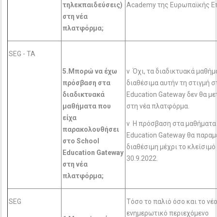
τηλεκπαιδεύσεις)
Academy της Ευρωπαϊκής Ε
στη νέα
πλατφόρμα;
SEG - TA
5.Μπορώ να έχω
v Όχι, τα διαδικτυακά μαθήμ
πρόσβαση στα
διαθέσιμα αυτήν τη στιγμή σ
διαδικτυακά
Education Gateway δεν θα μ
μαθήματα που
στη νέα πλατφόρμα.
είχα
v Η πρόσβαση στα μαθήματα 
παρακολουθήσει
Education Gateway θα παραμ
στο School
διαθέσιμη μέχρι το κλείσιμό
Education
Gateway
30.9.2022.
στη νέα
πλατφόρμα;
SEG
Τόσο το παλιό όσο και το νέ
ενημερωτικό περιεχόμενο