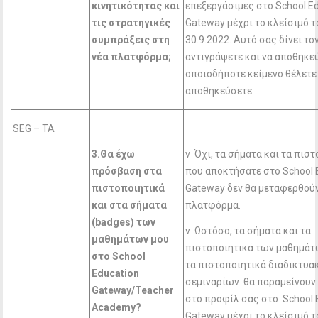
κινητικότητας και
επεξεργάσιμες στο School E
τις στρατηγικές
Gateway μέχρι το κλείσιμό τ
συμπράξεις στη
30.9.2022. Αυτό σας δίνει το
νέα πλατφόρμα;
αντιγράψετε και να αποθηκε
οποιοδήποτε κείμενο θέλετε
αποθηκεύσετε.
SEG – TA
3.Θα έχω
v Όχι, τα σήματα και τα πισ
πρόσβαση στα
που αποκτήσατε στο School 
πιστοποιητικά
Gateway δεν θα μεταφερθούν
και στα σήματα
πλατφόρμα.
(badges
) των
v Ωστόσο, τα σήματα και τα
μαθημάτων μου
πιστοποιητικά των μαθημάτ
στο School
τα πιστοποιητικά διαδικτυ
Education
σεμιναρίων θα παραμείνουν
Gateway
/Teacher
στο προφίλ σας στο School 
Academy
?
Gateway μέχρι το κλείσιμό τ