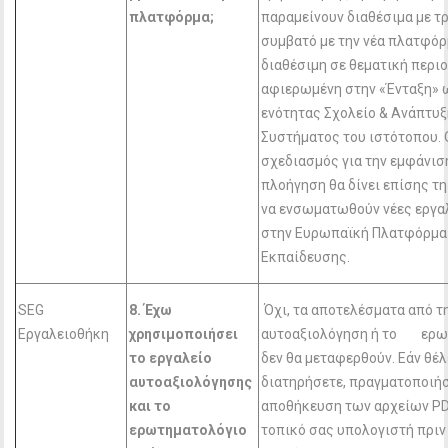
πλατφόρμα;
παραμείνουν διαθέσιμα με τ
συμβατό με την νέα πλατφόρμ
διαθέσιμη σε θεματική περι
αφιερωμένη στην «Ένταξη» 
ενότητας Σχολείο & Ανάπτυ
Συστήματος του ιστότοπου. 
σχεδιασμός για την εμφάνιση
πλοήγηση θα δίνει επίσης τ
να ενσωματωθούν νέες εργα
στην Ευρωπαϊκή Πλατφόρμα
Εκπαίδευσης.
SEG
8. Έχω
Όχι, τα αποτελέσματα από τ
Εργαλειοθήκη
χρησιμοποιήσει
αυτοαξιολόγηση ή το ερω
το εργαλείο
δεν θα μεταφερθούν. Εάν θέλ
αυτοαξιολόγησης
διατηρήσετε, πραγματοποιήσ
και το
αποθήκευση των αρχείων PD
ερωτηματολόγιο
τοπικό σας υπολογιστή πριν