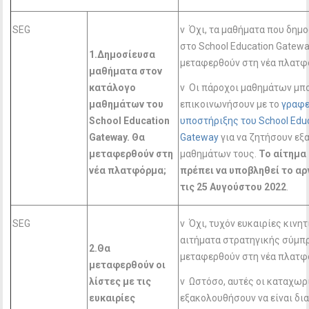
SEG
v Όχι, τα μαθήματα που δημ
στο School Education Gatewa
1.Δημοσίευσα
μεταφερθούν στη νέα πλατφ
μαθήματα στον
κατάλογο
v Οι πάροχοι μαθημάτων μπ
μαθημάτων του
επικοινωνήσουν με το
γραφε
School
Education
υποστήριξης του School Edu
Gateway
. Θα
Gateway
για να ζητήσουν εξ
μεταφερθούν στη
μαθημάτων τους.
Το αίτημα
νέα πλατφόρμα;
πρέπει να υποβληθεί το α
τις 25 Αυγούστου 2022
.
SEG
v Όχι, τυχόν ευκαιρίες κινη
αιτήματα στρατηγικής σύμπρ
2.Θα
μεταφερθούν στη νέα πλατφ
μεταφερθούν οι
λίστες με τις
v Ωστόσο, αυτές οι καταχωρ
ευκαιρίες
εξακολουθήσουν να είναι δι