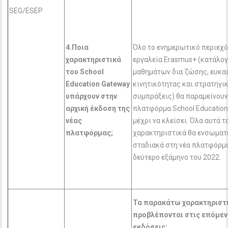
SEG/ESEP
4.Ποια
Όλο το ενημερωτικό περιεχό
χαρακτηριστικά
εργαλεία Erasmus+ (κατάλο
του School
μαθημάτων δια ζώσης, ευκα
Education
Gateway
κινητικότητας και στρατηγι
υπάρχουν στην
συμπράξεις) θα παραμείνουν
αρχική έκδοση της
πλατφόρμα School Educatio
νέας
μέχρι να κλείσει. Όλα αυτά τ
πλατφόρμας;
χαρακτηριστικά θα ενσωμα
σταδιακά στη νέα πλατφόρμα
δεύτερο εξάμηνο του 2022.
Τα παρακάτω χαρακτηριστ
προβλέπονται στις επόμεν
εκδόσεις: