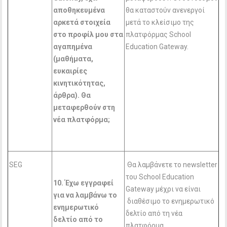
αποθηκευμένα
θα καταστούν ανενεργοί
αρκετά στοιχεία
μετά το κλείσιμο της
στο προφίλ μου στα
πλατφόρμας School
αγαπημένα
Education Gateway.
(μαθήματα,
ευκαιρίες
κινητικότητας,
άρθρα). Θα
μεταφερθούν στη
νέα πλατφόρμα;
SEG
Θα λαμβάνετε το newsletter
του School Education
10. Έχω εγγραφεί
Gateway μέχρι να είναι
για να λαμβάνω το
διαθέσιμο το ενημερωτικό
ενημερωτικό
δελτίο από τη νέα
δελτίο από το
πλατφόρμα.