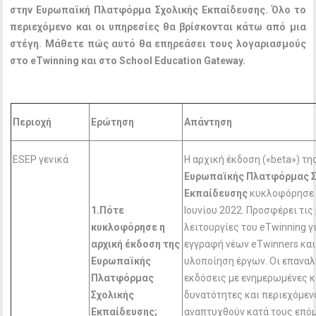
στην Ευρωπαϊκή Πλατφόρμα Σχολικής Εκπαίδευσης. Όλο το
περιεχόμενο και οι υπηρεσίες θα βρίσκονται κάτω από μια
στέγη. Μάθετε πώς αυτό θα επηρεάσει τους λογαριασμούς
στο
eTwinning
και στο
School
Education
Gateway
.
Περιοχή
Ερώτηση
Απάντηση
ESEP γενικά
Η αρχική έκδοση («beta») τη
Ευρωπαϊκής Πλατφόρμας Σ
Εκπαίδευσης
κυκλοφόρησε 
1.Πότε
Ιουνίου 2022. Προσφέρει τις
κυκλοφόρησε η
λειτουργίες του eTwinning γ
αρχική έκδοση της
εγγραφή νέων eTwinners και
Ευρωπαϊκής
υλοποίηση έργων. Οι επανα
Πλατφόρμας
εκδόσεις με ενημερωμένες κ
Σχολικής
δυνατότητες και περιεχόμεν
Εκπαίδευσης;
αναπτυχθούν κατά τους επό