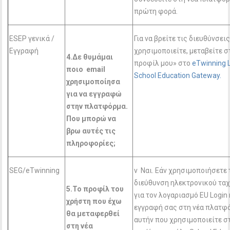
πρώτη φορά.
ESEP γενικά /
Για να βρείτε τις διευθύνσει
Εγγραφή
χρησιμοποιείτε, μεταβείτε σ
4.Δε θυμάμαι
προφίλ μου» στο
eTwinning 
ποιο email
School Education Gateway.
χρησιμοποίησα
για να εγγραφώ
στην πλατφόρμα.
Που μπορώ να
βρω αυτές τις
πληροφορίες;
SEG/eTwinning
v Ναι. Εάν χρησιμοποιήσετε 
διεύθυνση ηλεκτρονικού τα
5.Το προφίλ του
για τον λογαριασμό EU Login
χρήστη που έχω
εγγραφή σας στη νέα πλατφ
θα μεταφερθεί
αυτήν που χρησιμοποιείτε σ
στη νέα