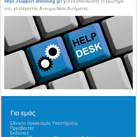
https://support.etwinning.gr/
γ
ια να απευθύνετε το ερώτημά
σας, επιλέγοντας Άνοιγμα Νέου Αιτήματος.
Για εμάς
Εθνικός Οργανισμός Υποστήριξης
Πρεσβευτές
Εκδόσεις